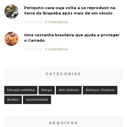
Periquito-cara-suja volta a se reproduzir na
Serra da Ibiapaba após mais de um século
31 jul 2026
0 Comentários
Uma castanha brasileira que ajuda a proteger
o Cerrado
27 jul 2026
0 Comentários
CATEGORIAS
Educação ambiental
Energia
Meio Ambiente
Mudanças Climáticas
Resíduos
Sustentabilidade
ARQUIVOS