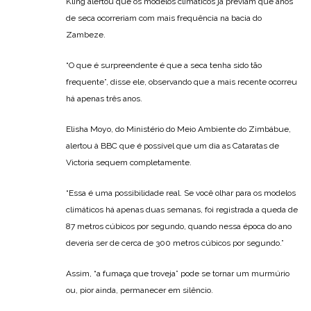
Kling alertou que os modelos climáticos já previam que anos
de seca ocorreriam com mais frequência na bacia do
Zambeze.
“O que é surpreendente é que a seca tenha sido tão
frequente”, disse ele, observando que a mais recente ocorreu
há apenas três anos.
Elisha Moyo, do Ministério do Meio Ambiente do Zimbábue,
alertou à BBC que é possível que um dia as Cataratas de
Victoria sequem completamente.
“Essa é uma possibilidade real. Se você olhar para os modelos
climáticos há apenas duas semanas, foi registrada a queda de
87 metros cúbicos por segundo, quando nessa época do ano
deveria ser de cerca de 300 metros cúbicos por segundo.”
Assim, “a fumaça que troveja” pode se tornar um murmúrio
ou, pior ainda, permanecer em silêncio.