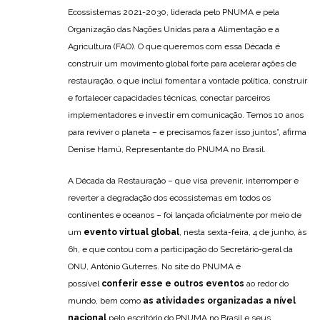
Ecossistemas 2021-2030, liderada pelo PNUMA e pela
Organização das Nações Unidas para a Alimentação e a
Agricultura (FAO). O que queremos com essa Década é
construir um movimento global forte para acelerar ações de
restauração, o que inclui fomentar a vontade política, construir
e fortalecer capacidades técnicas, conectar parceiros
implementadores e investir em comunicação. Temos 10 anos
para reviver o planeta – e precisamos fazer isso juntos”, afirma
Denise Hamú, Representante do PNUMA no Brasil.
A Década da Restauração – que visa prevenir, interromper e
reverter a degradação dos ecossistemas em todos os
continentes e oceanos – foi lançada oficialmente por meio de
um
evento virtual global
, nesta sexta-feira, 4 de junho, às
6h, e que contou com a participação do Secretário-geral da
ONU, António Guterres. No site do PNUMA é
possível
conferir esse e outros eventos
ao redor do
mundo, bem como
as atividades organizadas a nível
nacional
pelo escritório do PNUMA no Brasil e seus