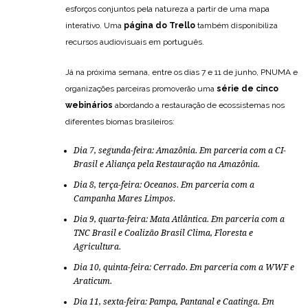
esforços conjuntos pela natureza a partir de uma mapa
interativo. Uma
página do Trello
também disponibiliza
recursos audiovisuais em português.
Já na próxima semana, entre os dias 7 e 11 de junho, PNUMA e
organizações parceiras promoverão uma
série de cinco
webinários
abordando a restauração de ecossistemas nos
diferentes biomas brasileiros:
Dia 7, segunda-feira: Amazônia.
Em parceria com a CI-
Brasil e Aliança pela Restauração na Amazônia.
Dia 8, terça-feira: Oceanos
. Em parceria com a
Campanha Mares Limpos.
Dia 9, quarta-feira: Mata Atlântica
. Em parceria com a
TNC Brasil e Coalizão Brasil Clima, Floresta e
Agricultura.
Dia 10, quinta-feira: Cerrado.
Em parceria com a WWF e
Araticum.
Dia 11, sexta-feira: Pampa, Pantanal e Caatinga
. Em