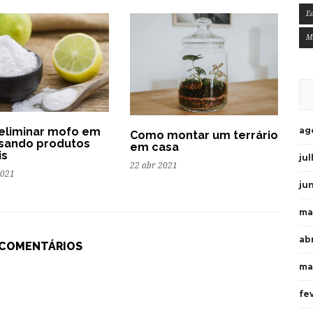
E
M
ag
eliminar mofo em
Como montar um terrário
sando produtos
em casa
is
ju
22 abr 2021
2021
ju
ma
ab
 COMENTÁRIOS
ma
fe