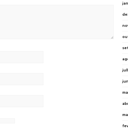
ja
de
no
ou
se
ag
ju
ju
ma
abr
ma
fe