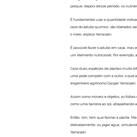
porque, depois desse período, os nutrient
É fundamental usar a quantidade indica
caso do adubo químico, são liberados sai
o meio, explica Yamasaki.
É possível fazer o adubo em casa, mas
um elemento nutricional. Por exemplo, a 
Caso duas espécies de plantas muito di
uma pode competir com a outra, o que a
engenheiro agrônomo Gaspar Yamasaki.
Assim como móveis e objetos, as folhas 
como uma barreira ao sol, atrapalhando a
Então, sim, tem que faxinar a planta. 
delicadamente, ou jogar água, simulando
Yamasaki.