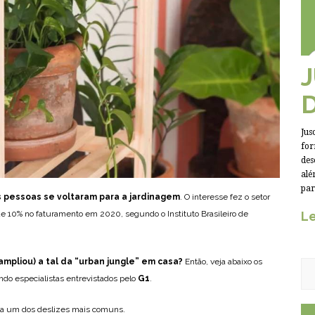
Jus
for
des
alé
par
 pessoas se voltaram para a jardinagem
. O interesse fez o setor
de 10% no faturamento em 2020, segundo o Instituto Brasileiro de
Le
mpliou) a tal da “urban jungle” em casa?
Então, veja abaixo os
ndo especialistas entrevistados pelo
G1
.
a um dos deslizes mais comuns.