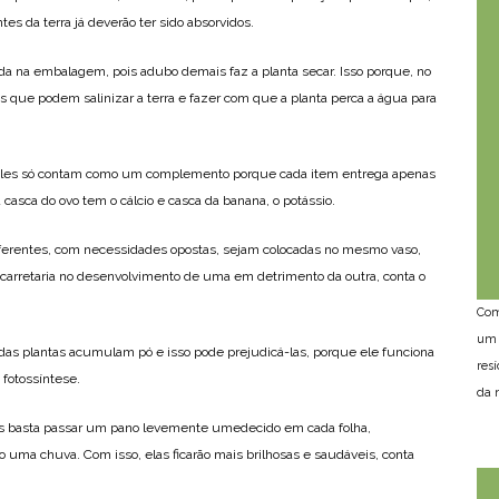
es da terra já deverão ter sido absorvidos.
da na embalagem, pois adubo demais faz a planta secar. Isso porque, no
s que podem salinizar a terra e fazer com que a planta perca a água para
 eles só contam como um complemento porque cada item entrega apenas
casca do ovo tem o cálcio e casca da banana, o potássio.
ferentes, com necessidades opostas, sejam colocadas no mesmo vaso,
carretaria no desenvolvimento de uma em detrimento da outra, conta o
Com
um 
das plantas acumulam pó e isso pode prejudicá-las, porque ele funciona
res
 fotossíntese.
da n
Mas basta passar um pano levemente umedecido em cada folha,
 uma chuva. Com isso, elas ficarão mais brilhosas e saudáveis, conta