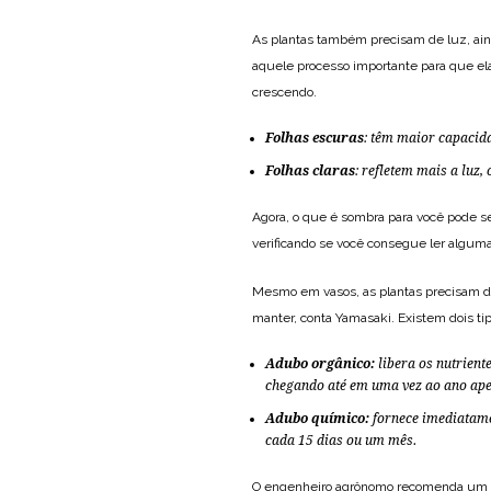
As plantas também precisam de luz, aind
aquele processo importante para que e
crescendo.
Folhas escuras
: têm maior capacida
Folhas claras
: refletem mais a luz,
Agora, o que é sombra para você pode ser 
verificando se você consegue ler alguma 
Mesmo em vasos, as plantas precisam de
manter, conta Yamasaki. Existem dois tip
Adubo orgânico:
libera os nutrient
chegando até em uma vez ao ano ape
Adubo químico:
fornece imediatamen
cada 15 dias ou um mês.
O engenheiro agrônomo recomenda um es