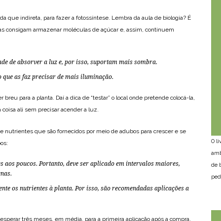
a que indireta, para fazer a fotossíntese. Lembra da aula de biologia? É
las consigam armazenar moléculas de açúcar e, assim, continuem
de de absorver a luz e, por isso, suportam mais sombra.
 o que as faz precisar de mais iluminação.
breu para a planta. Daí a dica de “testar” o local onde pretende colocá-la,
coisa ali sem precisar acender a luz.
 nutrientes que são fornecidos por meio de adubos para crescer e se
O l
os:
amb
es aos poucos. Portanto, deve ser aplicado em intervalos maiores,
de 
nas.
ped
te os nutrientes à planta. Por isso, são recomendadas aplicações a
perar três meses, em média, para a primeira aplicação após a compra,