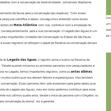
 trabalhar com a conservação da biodiversidade”, comemora Stephanie.
toramento de fauna para a conservação das espécies. “Com esses
Com
 de pesquisa científica e dados, conseguimos entender como esses
um 
scentes de
Mata Atlântica
, com isso, contribuir com a ampliação do
res
t, consequentemente, para a sua conservação. O Legado das Águas é um
da n
m outras importantes Unidades de Conservação no Estado de São Paulo,
e esses registros só reforçam o papel da Reserva na conservação dessas
nte do
Legado das Águas
, o registro soma a outros na Reserva de
. “Desde quando iniciamos as primeiras parcerias com pesquisadores e
auna no Legado, temos importantes registros, como as
antas albinas
,
 muitos outros que nos deixam felizes e esperançosos, mas também
a conservação. Essas parcerias têm sido essenciais para gerar dados que
ritório do Legado das Águas, mas em como podemos contribuir para esse
te nos últimos quatro anos, desde o início da parceria com o Onçafari, os
para conservação do bioma”, diz a gerente.