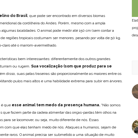
lino do Brasil
, que pode ser encontrado em diversos biomas
Ela
o meridional da cordilheira do Andes. Porém, mesmo com a ampla
pro
m algumas localidades. O animal pode medir até 150 cm (sem contar a
des
 de regiões tropicais costumam ser menores, pesando por volta de 50 kg.
to-claro até o marrom-avermelhado.
terísticas bem interessantes: diferentemente dos outros grandes
 esturram ou rugem.
Sua vocalização (som que produz para se
ém disso, suas patas traseiras são proporcionalmente as maiores entre os
bilitando pulos mais altos e uma habilidade extrema para subir em árvores.
a é que
esse animal tem medo da presença humana.
“Não somos
is que fazem parte da cadeia alimentar das onças-pardas têm olhos na
tas para se locomover, ou seja, muito diferente de nós. Essas
 fazem com que elas tenham medo de nós. Ataques a humanos, sejam de
ente raros. O animal precisa ser submetido a uma situação de muito