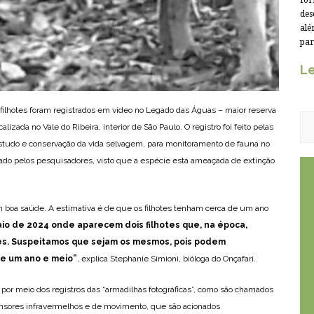
for
des
alé
par
Le
s filhotes foram registrados em vídeo no Legado das Águas – maior reserva
calizada no Vale do Ribeira, interior de São Paulo. O registro foi feito pelas
estudo e conservação da vida selvagem, para monitoramento de fauna no
do pelos pesquisadores, visto que a espécie está ameaçada de extinção
am boa saúde. A estimativa é de que os filhotes tenham cerca de um ano
io de 2024 onde aparecem dois filhotes que, na época,
es. Suspeitamos que sejam os mesmos, pois podem
e um ano e meio”
, explica Stephanie Simioni, bióloga do Onçafari.
por meio dos registros das “armadilhas fotográficas”, como são chamados
sores infravermelhos e de movimento, que são acionados