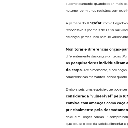
automaticamente quando os animais pass
noturno, permitindo registros sem que h
A parceria do
Onçafari
com o Legado da
responsáveis por mais de 1.100 mil víde
de onças-pardas, isso porque vários ví
Monitorar e diferenciar onças-pa
diferentemente das onças-pintadas (
Pan
os pesquisadores individualizam as
do corpo.
Até o momento, cinco onças-p
características marcantes, sendo quatr
Embora seja uma espécie que pode ser e
considerada “vulnerável” pelo IC
convive com ameaças como caça e
principalmente pelo desmatamen
do que mil onças-pardas. “É sempre bom
que ocupa o topo da cadeia alimentar e 