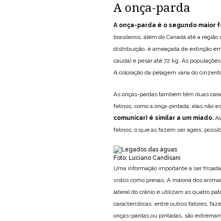
A onça-parda
A onça-parda é o segundo maior fe
brasileiros, além do Canadá até a regiã
distribuição, é ameaçada de extinção e
cauda) e pesar até 72 kg. As populações
A coloração da pelagem varia do cinzen
As onças-pardas também têm duas carac
felinos, como a onça-pintada, elas não
comunicar) é similar a um miado.
Al
felinos, o que as fazem ser ágeis, possi
Foto: Luciano Candisani
Uma informação importante a ser frisad
vistos como presas. A maioria dos anima
lateral do crânio e utilizam as quatro pa
características, entre outros fatores,
onças-pardas ou pintadas, são extremam