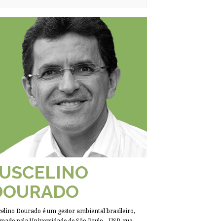
JUSCELINO
DOURADO
celino Dourado é um gestor ambiental brasileiro,