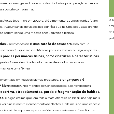
am por eles, gerando vídeos curtos, inclusive para operação em modo
aja contato com o animal.
O l
s Águas teve início em 2020 e, até o momento, as onças-pardas foram
amb
os. “A abundância de vídeos não significa que há uma população grande
de 
deos podem ser de uma mesma onça”, adverte a bióloga.
ped
rdas
(
Puma concolor
)
é uma tarefa desafiadora.
Isso porque,
thera onca
) – que são identificadas por suas rosetas, ou seja, as pintas –,
 pardas por marcas físicas, como cicatrizes e características
ardas foram identificadas e batizadas de acordo com as suas
o machos e uma fêmea.
ncontrada em todos os biomas brasileiros,
a onça-parda é
MBio
(Instituto Chico Mendes de Conservação da Biodiversidade)
e
sportiva, atropelamentos, perda e fragmentação de habitat,
to.
O órgão estima que, em toda a Mata Atlântica no Brasil, não haja mais
 ver o nascimento e crescimento de filhotes, ainda mais de uma espécie
por isso é tão importante para a saúde dos ecossistemas. Esse tipo de