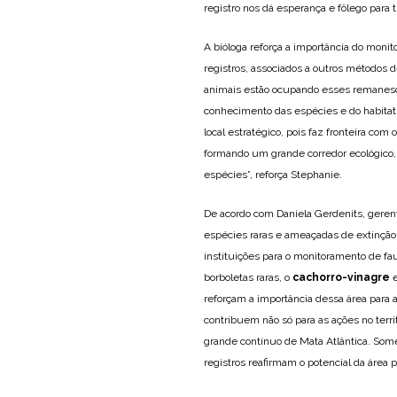
registro nos dá esperança e fôlego para
A bióloga reforça a importância do moni
registros, associados a outros métodos
animais estão ocupando esses remane
conhecimento das espécies e do habita
local estratégico, pois faz fronteira co
formando um grande corredor ecológico, 
espécies”, reforça Stephanie.
De acordo com Daniela Gerdenits, gere
espécies raras e ameaçadas de extinção
instituições para o monitoramento de f
borboletas raras, o
cachorro-vinagre
e
reforçam a importância dessa área para 
contribuem não só para as ações no ter
grande contínuo de Mata Atlântica. Somen
registros reafirmam o potencial da área 