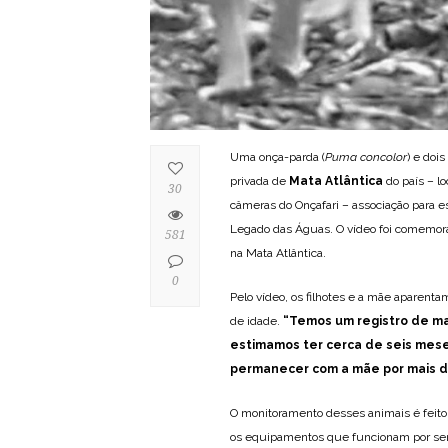
Uma onça-parda (
Puma concolor
) e doi
privada de
Mata Atlântica
do país – lo
30
câmeras do Onçafari – associação para 
Legado das Águas. O vídeo foi comemora
581
na Mata Atlântica.
0
Pelo vídeo, os filhotes e a mãe aparent
de idade.
“Temos um registro de ma
estimamos ter cerca de seis mes
permanecer com a mãe por mais d
O monitoramento desses animais é feito 
os equipamentos que funcionam por sen