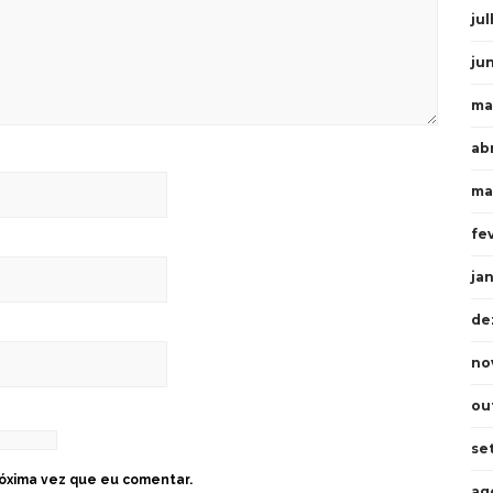
ju
ju
ma
ab
ma
fe
ja
de
no
ou
se
óxima vez que eu comentar.
ag