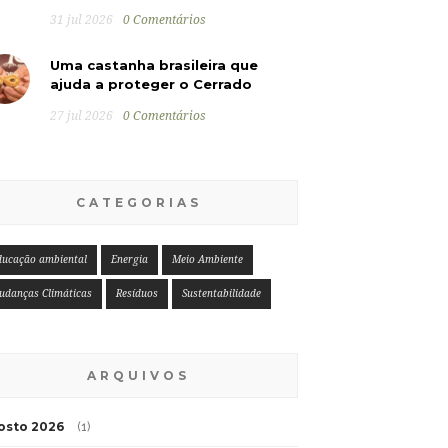
31 jul 2026
0 Comentários
Uma castanha brasileira que
ajuda a proteger o Cerrado
27 jul 2026
0 Comentários
CATEGORIAS
ducação ambiental
Energia
Meio Ambiente
udanças Climáticas
Resíduos
Sustentabilidade
ARQUIVOS
osto 2026
(1)