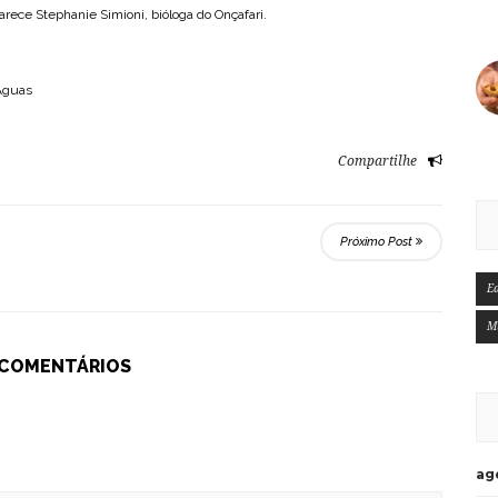
arece Stephanie Simioni, bióloga do Onçafari.
 Águas
Compartilhe
Próximo Post
E
M
 COMENTÁRIOS
ag