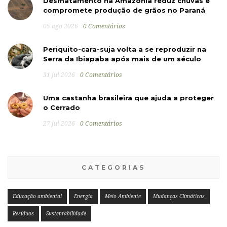
Desmatamento na Amazônia reduz chuvas e
compromete produção de grãos no Paraná
05 ago 2026
0 Comentários
Periquito-cara-suja volta a se reproduzir na
Serra da Ibiapaba após mais de um século
31 jul 2026
0 Comentários
Uma castanha brasileira que ajuda a proteger
o Cerrado
27 jul 2026
0 Comentários
CATEGORIAS
Educação ambiental
Energia
Meio Ambiente
Mudanças Climáticas
Resíduos
Sustentabilidade