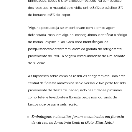
brinquedos, copos e utensílios domésticos. Na composição
dos resíduos, o material se dividiu entre 84% de plástico, 8%
de borracha e 8% de isopor.
“Alguns produtos já se encontravam com a embalagem
deteriorada, mas, em alguns, conseguimos identificar o código
de barras”, explica Elias. Com essa identificação, os
pesquisadores detectaram, além da garrafa de refrigerante
proveniente do Peru, a origem estadunidense de um selante
de silicone.
As hipóteses sobre como os resíduos chegaram até uma área
central da floresta amazônica são diversas: o lixo pode ter sido
proveniente de descarte inadequado nas cidades próximas,
como Tefé, e levado até a floresta pelos rios, ou vindo de
barcos que passam pela região.
Embalagens e utensílios foram encontrados em floresta
de várzea, na Amazônia Central (Foto: Elias Neto)