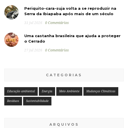
Periquito-cara-suja volta a se reproduzir na
Serra da Ibiapaba após mais de um século
31 jul 2026
0 Comentários
Uma castanha brasileira que ajuda a proteger
o Cerrado
27 jul 2026
0 Comentários
CATEGORIAS
Educação ambiental
Energia
Meio Ambiente
Mudanças Climáticas
Resíduos
Sustentabilidade
ARQUIVOS