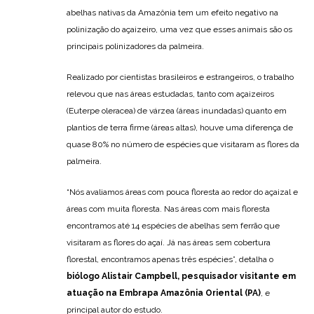
abelhas nativas da Amazônia tem um efeito negativo na
polinização do açaizeiro, uma vez que esses animais são os
principais polinizadores da palmeira.
Realizado por cientistas brasileiros e estrangeiros, o trabalho
relevou que nas áreas estudadas, tanto com açaizeiros
(Euterpe oleracea) de várzea (áreas inundadas) quanto em
plantios de terra firme (áreas altas), houve uma diferença de
quase 80% no número de espécies que visitaram as flores da
palmeira.
“Nós avaliamos áreas com pouca floresta ao redor do açaizal e
áreas com muita floresta. Nas áreas com mais floresta
encontramos até 14 espécies de abelhas sem ferrão que
visitaram as flores do açaí. Já nas áreas sem cobertura
florestal, encontramos apenas três espécies”, detalha o
biólogo Alistair Campbell, pesquisador visitante em
atuação na Embrapa Amazônia Oriental (PA)
, e
principal autor do estudo.