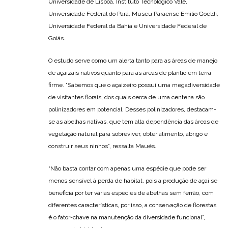
Universidade de Lisboa, Instituto Tecnológico Vale,
Universidade Federal do Pará, Museu Paraense Emílio Goeldi,
Universidade Federal da Bahia e Universidade Federal de
Goiás.
O estudo serve como um alerta tanto para as áreas de manejo
de açaizais nativos quanto para as áreas de plantio em terra
firme. “Sabemos que o açaizeiro possui uma megadiversidade
de visitantes florais, dos quais cerca de uma centena são
polinizadores em potencial. Desses polinizadores, destacam-
se as abelhas nativas, que tem alta dependência das áreas de
vegetação natural para sobreviver, obter alimento, abrigo e
construir seus ninhos”, ressalta Maués.
“Não basta contar com apenas uma espécie que pode ser
menos sensível à perda de habitat, pois a produção de açaí se
beneficia por ter várias espécies de abelhas sem ferrão, com
diferentes características, por isso, a conservação de florestas
é o fator-chave na manutenção da diversidade funcional”,