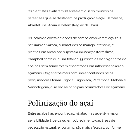
Os cientistas avaliaram 18 áreas em quatro municípios
paraenses que se destacam na produção de açaí: Barcarena,
Abaetetuba, Acará e Belém (Região da Ilhas).
Os locais de coleta de dados de campo envolveram açaizais
naturais de várzea, submetidos ao manejo intensivo, e
plantios em áreas não sujeitas a inundação (terra firme).
Campbell conta que um total de 33 espécies de 16 gêneros de
abelhas sem ferrão foram encontradas em inflorescências do
açaizeiro. Os gêneros mais comuns encontrados pelos
pesquisadores foram Trigona, Trigonisca, Partamona, Plebeia e
Nannotrigona, que são as principais polinizadoras do açaizeiro.
Polinização do açaí
Entre as abelhas encontradas, há algumas que têm maior
sensibilidade à perda ou empobrecimento das áreas de
vegetação natural, e, portanto, são mais afetadas, conforme