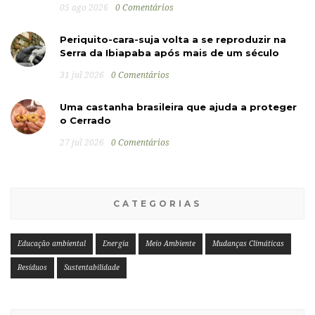
05 ago 2026
0 Comentários
Periquito-cara-suja volta a se reproduzir na
Serra da Ibiapaba após mais de um século
31 jul 2026
0 Comentários
Uma castanha brasileira que ajuda a proteger
o Cerrado
27 jul 2026
0 Comentários
CATEGORIAS
Educação ambiental
Energia
Meio Ambiente
Mudanças Climáticas
Resíduos
Sustentabilidade