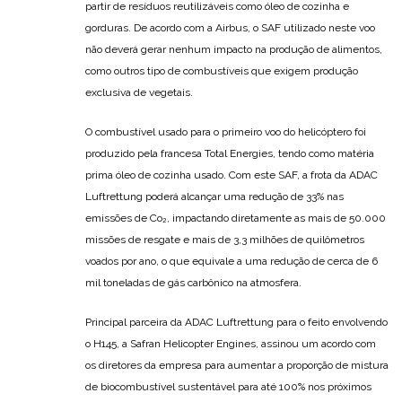
partir de resíduos reutilizáveis como óleo de cozinha e
gorduras. De acordo com a Airbus, o SAF utilizado neste voo
não deverá gerar nenhum impacto na produção de alimentos,
como outros tipo de combustíveis que exigem produção
exclusiva de vegetais.
O combustível usado para o primeiro voo do helicóptero foi
produzido pela francesa Total Energies, tendo como matéria
prima óleo de cozinha usado. Com este SAF, a frota da ADAC
Luftrettung poderá alcançar uma redução de 33% nas
emissões de Co₂, impactando diretamente as mais de 50.000
missões de resgate e mais de 3,3 milhões de quilômetros
voados por ano, o que equivale a uma redução de cerca de 6
mil toneladas de gás carbônico na atmosfera.
Principal parceira da ADAC Luftrettung para o feito envolvendo
o H145, a Safran Helicopter Engines, assinou um acordo com
os diretores da empresa para aumentar a proporção de mistura
de biocombustível sustentável para até 100% nos próximos