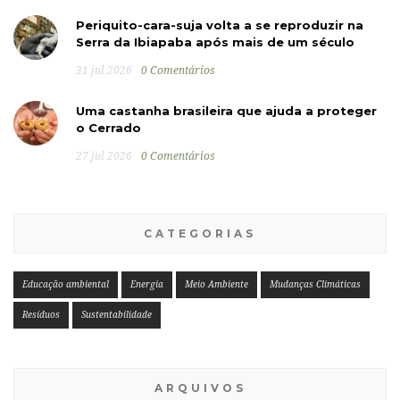
Periquito-cara-suja volta a se reproduzir na
Serra da Ibiapaba após mais de um século
31 jul 2026
0 Comentários
Uma castanha brasileira que ajuda a proteger
o Cerrado
27 jul 2026
0 Comentários
CATEGORIAS
Educação ambiental
Energia
Meio Ambiente
Mudanças Climáticas
Resíduos
Sustentabilidade
ARQUIVOS