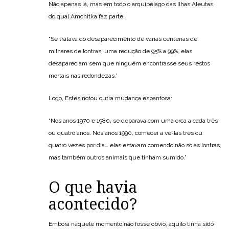
Não apenas lá, mas em todo o arquipélago das Ilhas Aleutas,
do qual Amchitka faz parte.
“Se tratava do desaparecimento de várias centenas de
milhares de lontras, uma redução de 95% a 99%, elas
desapareciam sem que ninguém encontrasse seus restos
mortais nas redondezas.”
Logo, Estes notou outra mudança espantosa:
“Nos anos 1970 e 1980, se deparava com uma orca a cada três
ou quatro anos. Nos anos 1990, comecei a vê-las três ou
quatro vezes por dia… elas estavam comendo não só as lontras,
mas também outros animais que tinham sumido.”
O que havia
acontecido?
Embora naquele momento não fosse óbvio, aquilo tinha sido