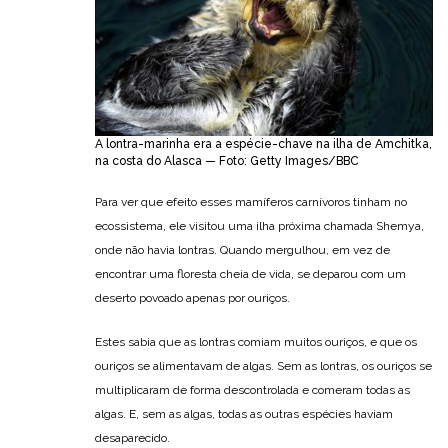
A lontra-marinha era a espécie-chave na ilha de Amchitka,
na costa do Alasca — Foto: Getty Images/BBC
Para ver que efeito esses mamíferos carnívoros tinham no
ecossistema, ele visitou uma ilha próxima chamada Shemya,
onde não havia lontras. Quando mergulhou, em vez de
encontrar uma floresta cheia de vida, se deparou com um
deserto povoado apenas por ouriços.
Estes sabia que as lontras comiam muitos ouriços, e que os
ouriços se alimentavam de algas. Sem as lontras, os ouriços se
multiplicaram de forma descontrolada e comeram todas as
algas. E, sem as algas, todas as outras espécies haviam
desaparecido.