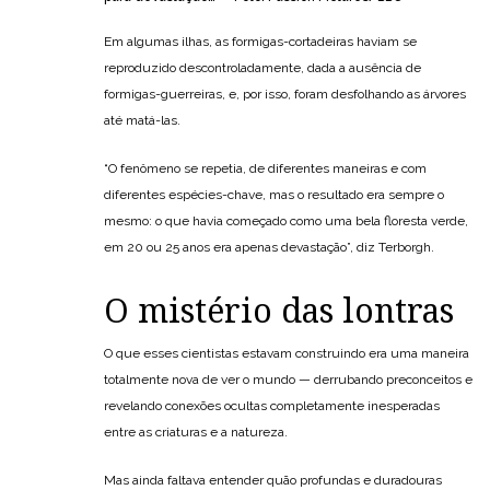
Em algumas ilhas, as formigas-cortadeiras haviam se
reproduzido descontroladamente, dada a ausência de
formigas-guerreiras, e, por isso, foram desfolhando as árvores
até matá-las.
“O fenômeno se repetia, de diferentes maneiras e com
diferentes espécies-chave, mas o resultado era sempre o
mesmo: o que havia começado como uma bela floresta verde,
em 20 ou 25 anos era apenas devastação”, diz Terborgh.
O mistério das lontras
O que esses cientistas estavam construindo era uma maneira
totalmente nova de ver o mundo — derrubando preconceitos e
revelando conexões ocultas completamente inesperadas
entre as criaturas e a natureza.
Mas ainda faltava entender quão profundas e duradouras