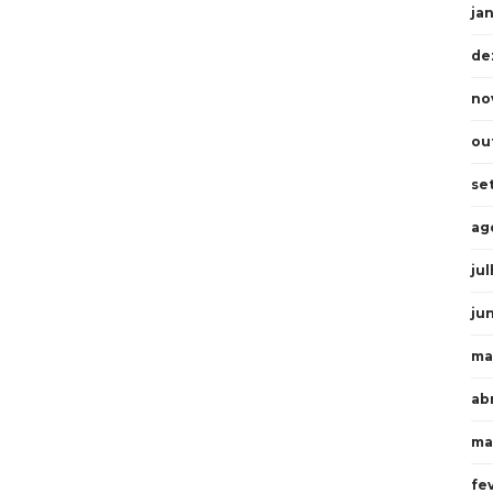
ja
de
no
ou
se
ag
ju
ju
ma
abr
ma
fe