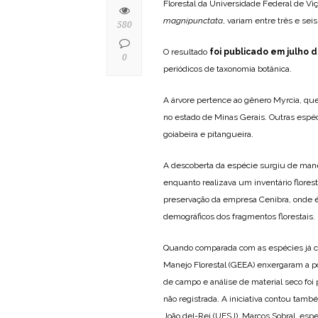
Florestal da Universidade Federal de Vi
magnipunctata
, variam entre três e sei
580
O resultado
foi publicado em julho 
0
periódicos de taxonomia botânica.
A árvore pertence ao gênero Myrcia, q
no estado de Minas Gerais. Outras espéc
goiabeira e pitangueira.
A descoberta da espécie surgiu de manei
enquanto realizava um inventário flores
preservação da empresa Cenibra, onde 
demográficos dos fragmentos florestais.
Quando comparada com as espécies já c
Manejo Florestal (GEEA) enxergaram a po
de campo e análise de material seco foi 
não registrada. A iniciativa contou tam
João del-Rei (UFSJ), Marcos Sobral, esp