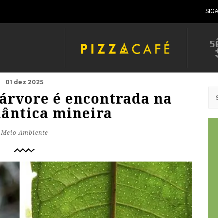
SIG
01 dez 2025
 árvore é encontrada na
lântica mineira
Meio Ambiente