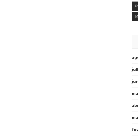
E
M
ag
ju
ju
ma
ab
ma
fe