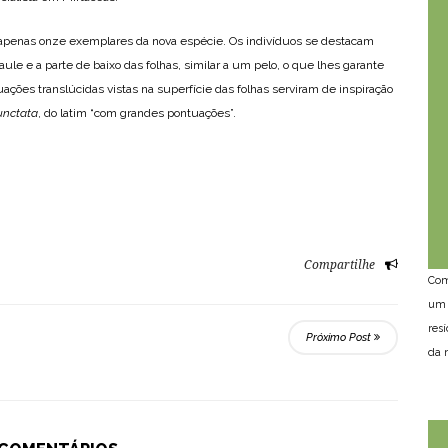
 apenas onze exemplares da nova espécie. Os indivíduos se destacam
le e a parte de baixo das folhas, similar a um pelo, o que lhes garante
ões translúcidas vistas na superfície das folhas serviram de inspiração
unctata
, do latim “com grandes pontuações”.
Compartilhe
Com
um 
res
Próximo Post
da n