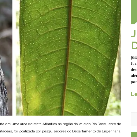
Jus
for
des
alé
par
Le
ta em uma área de Mata Atlântica na região do Vale do Rio Doce, leste de
mirtáceas, foi localizada por pesquisadores do Departamento de Engenharia