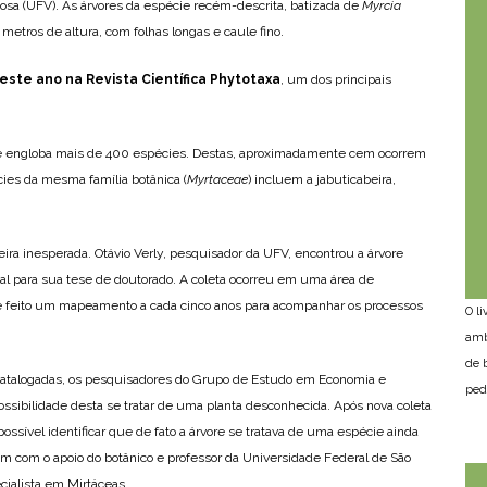
çosa (UFV). As árvores da espécie recém-descrita, batizada de
Myrcia
s metros de altura, com folhas longas e caule fino.
deste ano na Revista Científica Phytotaxa
, um dos principais
ue engloba mais de 400 espécies. Destas, aproximadamente cem ocorrem
ies da mesma família botânica (
Myrtaceae
) incluem a jabuticabeira,
ra inesperada. Otávio Verly, pesquisador da UFV, encontrou a árvore
tal para sua tese de doutorado. A coleta ocorreu em uma área de
é feito um mapeamento a cada cinco anos para acompanhar os processos
O l
amb
de 
atalogadas, os pesquisadores do Grupo de Estudo em Economia e
ped
ssibilidade desta se tratar de uma planta desconhecida. Após nova coleta
possível identificar que de fato a árvore se tratava de uma espécie ainda
bém com o apoio do botânico e professor da Universidade Federal de São
ecialista em Mirtáceas.