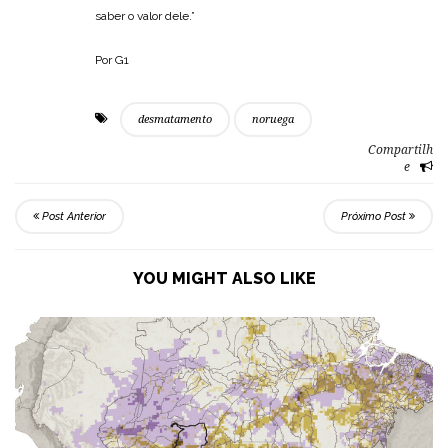
saber o valor dele.”
Por G1
desmatamento
noruega
Compartilh
e
Post Anterior
Próximo Post
YOU MIGHT ALSO LIKE