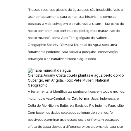
“Nossos recursos globais de água doce são insubstituíveis e
usar o mapeamento para contar sua história – e como as
pessoas, a vida selvagem e a natureza a usam – faz parte de
nosso compromisso contínuo de proteger as maravilhas do
nosso mundo”, conta Alex Tait, geógrafo da National
Geographic Society. “O Mapa Mundial da Água será uma
ferramenta poderosa para apoiar a pesquisa, conservação,
educação e as narrativas sobre a água doce.”
Cientista Adjany Costa coleta plantas e água perto do Rio
Cubango, em Angola. Foto: Pete Muller | National
Geographic
A ferramenta já identifica 22 pontos críticos em todo o mundo,
incluindo o Vale Central, na
Califórnia
; Java; Indonésia; o
Delta do Rio Nilo, no Egito; e a Bacia do Rio Indo, no Paquistão.
Com base nos dados coletados ao longo de 40 anos, foi
possível determinar que esses locais enfrentam escassez
crítica de água devido à diferença entre a demanda para uso