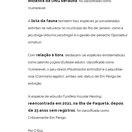
iniciativa da ONG Refauna
, foi classificado como
Vulnerável.
A
lista da fauna
também traz espécies já consideradas
extintas na natureza no município do Rio de Janeiro, como a
jacutinga (
Aburria jacutinga
) e o gavião-de-penacho (
Spizaetus
ornatus
).
Com
relação à flora
, destacam-se espécies emblemáticas
como palmito juçara (
Euterpe edulis
), classificada como
Vulnerável, o pau-brasil (
Paubrasilia echinata
) e o jequitibá-
rosa (
Cariniana legalis
), ambas sob status de Em Perigo de
extinção.
A espécie de arbusto
Funifera Insulae Nevling
,
reencontrada em 2021, na ilha de Paquetá, depois
de 23 anos sem registros
, foi classificada como
Criticamente Em Perigo.
Por O Eco