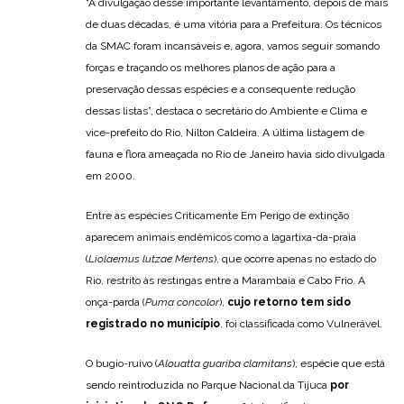
“A divulgação desse importante levantamento, depois de mais
de duas décadas, é uma vitória para a Prefeitura. Os técnicos
da SMAC foram incansáveis e, agora, vamos seguir somando
forças e traçando os melhores planos de ação para a
preservação dessas espécies e a consequente redução
dessas listas”, destaca o secretário do Ambiente e Clima e
vice-prefeito do Rio, Nilton Caldeira. A última listagem de
fauna e flora ameaçada no Rio de Janeiro havia sido divulgada
em 2000.
Entre as espécies Criticamente Em Perigo de extinção
aparecem animais endêmicos como a lagartixa-da-praia
(
Liolaemus lutzae Mertens
), que ocorre apenas no estado do
Rio, restrito às restingas entre a Marambaia e Cabo Frio. A
onça-parda (
Puma concolor
),
cujo retorno tem sido
registrado no município
, foi classificada como Vulnerável.
O bugio-ruivo (
Alouatta guariba clamitans
), espécie que está
sendo reintroduzida no Parque Nacional da Tijuca
por