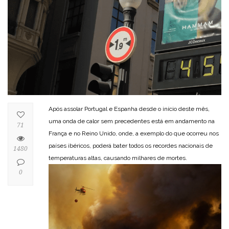
Após assolar Portugal e Espanha desde o início deste mês,
uma onda de calor sem precedentes está em andamento na
71
França e no Reino Unido, onde, a exemplo do que ocorreu nos
países ibéricos, poderá bater todos os recordes nacionais de
1480
temperaturas altas, causando milhares de mortes.
0