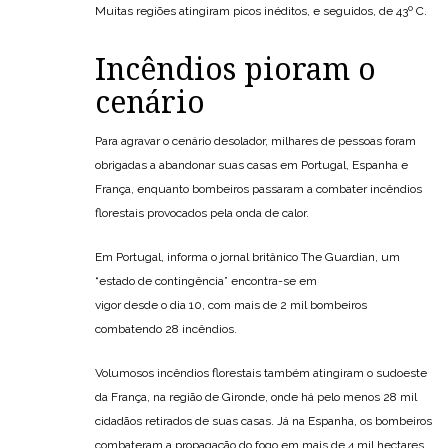
Muitas regiões atingiram picos inéditos, e seguidos, de 43º C.
Incêndios pioram o
cenário
Para agravar o cenário desolador, milhares de pessoas foram
obrigadas a abandonar suas casas em Portugal, Espanha e
França, enquanto bombeiros passaram a combater incêndios
florestais provocados pela onda de calor.
Em Portugal, informa o jornal britânico The Guardian, um
“estado de contingência” encontra-se em
vigor desde o dia 10, com mais de 2 mil bombeiros
combatendo 28 incêndios.
Volumosos incêndios florestais também atingiram o sudoeste
da França, na região de Gironde, onde há pelo menos 28 mil
cidadãos retirados de suas casas. Já na Espanha, os bombeiros
combateram a propagação do fogo em mais de 4 mil hectares