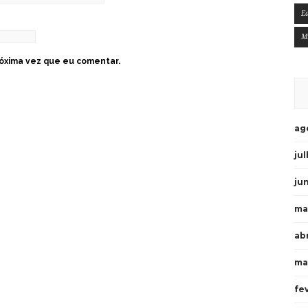
E
M
óxima vez que eu comentar.
ag
ju
ju
ma
ab
ma
fe