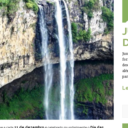
Jus
for
des
alé
par
Le
ue a cada
11 de dezembro
é celebrado mundialmente o
Dia das