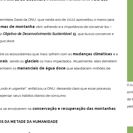
sembleia Geral da ONU, que neste ano de 2022 aproveitou o marco para
emas de montanha
vêm sofrendo e a importância de conservá-los –
do
Objetivo de Desenvolvimento Sustentável 15
, que busca conservar e
água doce
.
tre os ecossistemas que mais sofrem com as
mudanças climáticas
e a
rais
, sendo os
glaciais
os mais impactados. Atualmente, eles derretem
 também os
mananciais de água doce
que abastecem milhões de
O l
ndo é urgente!”, enfatizou a ONU, deixando claro que esse processo
amb
epensar seus hábitos diários de consumo.
de 
ped
s a se envolverem na
conservação e recuperação das montanhas
.
IS DA METADE DA HUMANIDADE