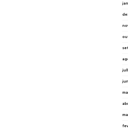
ja
de
no
ou
se
ag
ju
ju
ma
abr
ma
fe