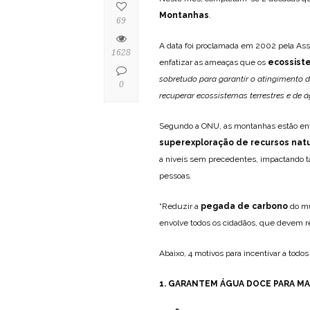
Montanhas
.
69
A data foi proclamada em 2002 pela As
1628
enfatizar as ameaças que os
ecossist
sobretudo para garantir o atingimento 
0
recuperar ecossistemas terrestres e de 
Segundo a ONU, as montanhas estão en
superexploração de recursos natu
a níveis sem precedentes, impactando
pessoas.
“Reduzir a
pegada de carbono
do mu
envolve todos os cidadãos, que devem r
Abaixo, 4 motivos para incentivar a todo
1. GARANTEM ÁGUA DOCE PARA MA