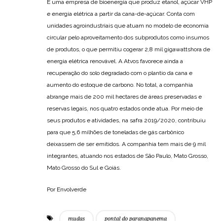
É uma empresa de bioenergia que produz etanol, açúcar VHP
e energia elétrica a partir da cana-de-açúcar. Conta com
unidades agroindustriais que atuam no modelo de economia
circular pelo aproveitamento dos subprodutos como insumos
de produtos, o que permitiu cogerar 2,8 mil gigawattshora de
energia elétrica renovável. A Atvos favorece ainda a
recuperação do solo degradado com o plantio da cana e
aumento do estoque de carbono. No total, a companhia
abrange mais de 200 mil hectares de áreas preservadas e
reservas legais, nos quatro estados onde atua. Por meio de
seus produtos e atividades, na safra 2019/2020, contribuiu
para que 5,6 milhões de toneladas de gás carbônico
deixassem de ser emitidos. A companhia tem mais de 9 mil
integrantes, atuando nos estados de São Paulo, Mato Grosso,
Mato Grosso do Sul e Goiás.
Por Envolverde
mudas
pontal do paranapanema