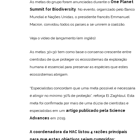
As metas do grupo foram anunciadas durante o
One Planet
Summit for Biodiversity
. No evento, organizado pelo Banco
Mundial e Nações Unidas, o presidente francês Emmanuel
Macron, convidou todos os países a se unirem à coalizão.
Veja o vídeo de lançamento (em inglês):
As metas 30×30 tem como base o consenso crescente entre
cientistas de que proteger os ecossistemas da exploração
humana é essencial para preservar as espécies que estes
ecossistemas abrigam.
“Especialistas concordam que uma meta possível e necessária
é atingir no mínimo 30% de proteção”, reforça El Zaghloul. Esta
meta foi confirmada por mais de uma dúzia de cientistas e
especialistas em um
artigo publicado pela Science
Advances
em 2019.
A coordenadora da HAC listou 4 razões principais
para que estes objetivos sejam cumpridos: