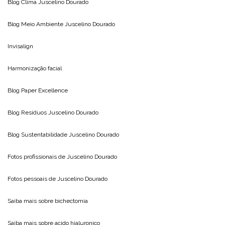
Blog Clima
Juscelino Dourado
Blog Meio Ambiente
Juscelino Dourado
Invisalign
Harmonização facial
Blog
Paper Excellence
Blog Resíduos
Juscelino Dourado
Blog Sustentabilidade
Juscelino Dourado
Fotos profissionais de
Juscelino Dourado
Fotos pessoais de
Juscelino Dourado
Saiba mais sobre
bichectomia
Saiba mais sobre
acido hialuronico