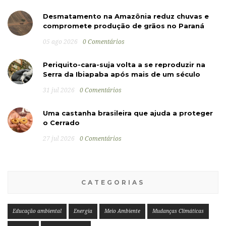
Desmatamento na Amazônia reduz chuvas e
compromete produção de grãos no Paraná
05 ago 2026
0 Comentários
Periquito-cara-suja volta a se reproduzir na
Serra da Ibiapaba após mais de um século
31 jul 2026
0 Comentários
Uma castanha brasileira que ajuda a proteger
o Cerrado
27 jul 2026
0 Comentários
CATEGORIAS
Educação ambiental
Energia
Meio Ambiente
Mudanças Climáticas