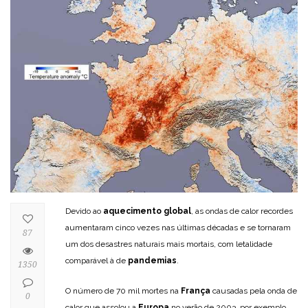
Devido ao
aquecimento global
, as ondas de calor recordes
aumentaram cinco vezes nas últimas décadas e se tornaram
87
um dos desastres naturais mais mortais, com letalidade
comparável à de
pandemias
.
1350
O número de 70 mil mortes na
França
causadas pela onda de
0
calor que assolou a
Europa
no verão de 2003, por exemplo,