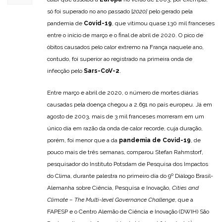
só foi superado no ano passado [
2020]
pelo gerado pela
pandemia de
Covid-19
, que vitimou quase 130 mil franceses
entre o início de março e o final de abril de 2020. O pico de
óbitos causados pelo calor extremo na França naquele ano,
contudo, foi superior ao registrado na primeira onda de
infecção pelo
Sars-CoV-2
.
Entre março e abril de 2020, o número de mortes diárias
causadas pela doença chegou a 2.691 no país europeu. Já em
agosto de 2003, mais de 3 mil franceses morreram em um
único dia em razão da onda de calor recorde, cuja duração,
porém, foi menor que a da
pandemia de Covid-19
, de
pouco mais de três semanas, comparou Stefan Rahmstorf,
pesquisador do Instituto Potsdam de Pesquisa dos Impactos
do Clima, durante palestra no primeiro dia do 9º Diálogo Brasil-
Alemanha sobre Ciência, Pesquisa e Inovação,
Cities and
Climate – The Multi-level Governance Challenge
, que a
FAPESP e o Centro Alemão de Ciência e Inovação (DWIH) São