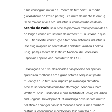
“Para conseguir limitar o aumento da temperatura média
global abaixo de 2 ºC e perseguir a meta de mantê-la em 1,5
ºC acima dos níveis pré-industriais, como estabelecido no
Acordo de Paris
, será preciso promover transições rápidas e
de longo alcance em setores de infraestrutura urbana, o que
inclui transporte, construção e também sistemas industriais.
Isso exigirá ações no contexto das cidades”, avaliou Thelma
Krug, pesquisadora do Instituto Nacional de Pesquisas
Espaciais (Inpe) e vice-presidente do IPCC.
Essas ações no nível das cidades não poderão ser apenas
ajustes ou melhorias em alguns setores porque o tipo de
mudanças que têm sido imposto pela ameaça climática
precisa ser encarado como transformação, ponderou Marc
Wolfram, pesquisador do Leibniz Institute of Ecological Urban
and Regional Development. “A mudança deve ser realmente
holística e abranger não só dimensões sociais, mas também
culturais, econômicas e ecológicas. Isso significa que