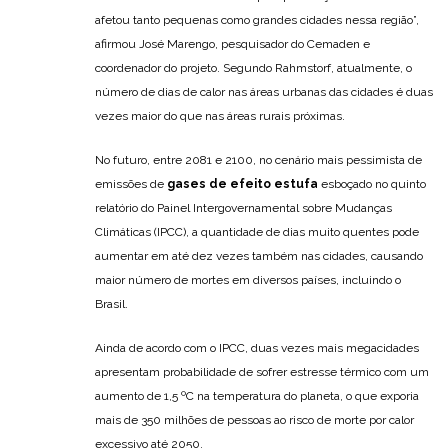
afetou tanto pequenas como grandes cidades nessa região”,
afirmou José Marengo, pesquisador do Cemaden e
coordenador do projeto. Segundo Rahmstorf, atualmente, o
número de dias de calor nas áreas urbanas das cidades é duas
vezes maior do que nas áreas rurais próximas.
No futuro, entre 2081 e 2100, no cenário mais pessimista de
emissões de
gases de efeito estufa
esboçado no quinto
relatório do Painel Intergovernamental sobre Mudanças
Climáticas (IPCC), a quantidade de dias muito quentes pode
aumentar em até dez vezes também nas cidades, causando
maior número de mortes em diversos países, incluindo o
Brasil.
Ainda de acordo com o IPCC, duas vezes mais megacidades
apresentam probabilidade de sofrer estresse térmico com um
aumento de 1,5 ºC na temperatura do planeta, o que exporia
mais de 350 milhões de pessoas ao risco de morte por calor
excessivo até 2050.