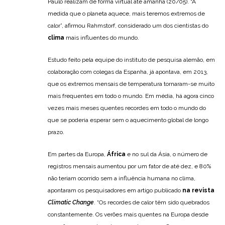
Paulo realizam de forma virtual até amanhã (20/05). “À
medida que o planeta aquece, mais teremos extremos de
calor”, afirmou Rahmstorf, considerado um dos cientistas do
clima
mais influentes do mundo.
Estudo feito pela equipe do instituto de pesquisa alemão, em
colaboração com colegas da Espanha, já apontava, em 2013,
que os extremos mensais de temperatura tornaram-se muito
mais frequentes em todo o mundo. Em média, há agora cinco
vezes mais meses quentes recordes em todo o mundo do
que se poderia esperar sem o aquecimento global de longo
prazo.
Em partes da Europa,
África
e no sul da Ásia, o número de
registros mensais aumentou por um fator de até dez, e 80%
não teriam ocorrido sem a influência humana no clima,
apontaram os pesquisadores em artigo publicado
na revista
Climatic Change
. “Os recordes de calor têm sido quebrados
constantemente. Os verões mais quentes na Europa desde