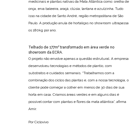
medicinais e plantas nativas da Mata Atlântica como: orelha de
onça, erva baleeira, araçá, clúsia, lantana e azulzinha. Tudo
isso na cidade de Santo André, região metropolitana de São
Paulo. A produção anula de hortaliças no showroom ultrapassa
os 180kg por ano.
Telhado de 177m² transformado em área verde no
showroom da ECRA.
O projeto não envolve apenas a questão estrutural. A empresa
desenvolveu tecnologias e métodos de plantio, com
substratos e cuidados semanais. “Trabalhamos com a
combinação dos ciclos das plantas e, com a nossa tecnologia, o
cliente pode começar a colher em menos de 30 dias de sua
horta em casa. Criamos áreas verdes e em alguns dias é
possível contar com plantas e flores da mata atlântica”, afirma
Amir.
Por Ciclovivo