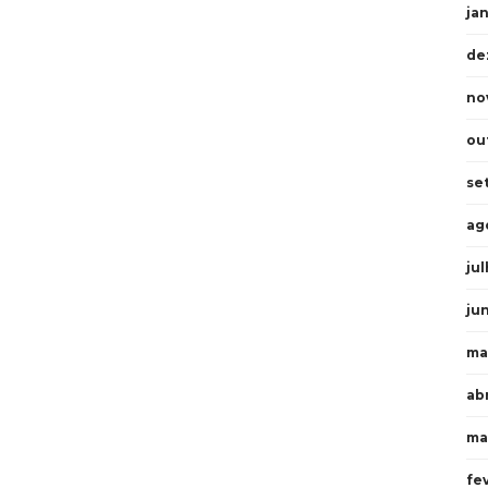
ja
de
no
ou
se
ag
ju
ju
ma
abr
ma
fe