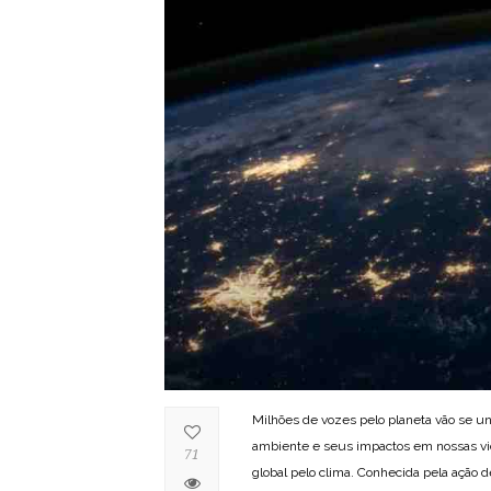
Milhões de vozes pelo planeta vão se u
ambiente e seus impactos em nossas vid
71
global pelo clima. Conhecida pela ação 