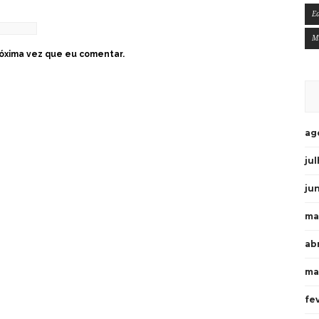
E
M
óxima vez que eu comentar.
ag
ju
ju
ma
ab
ma
fe