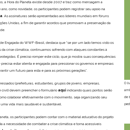
os, a Hora do Planeta existe desde 2007 e traz como mensagem a
 ano, como novidade, os participantes podem registrar seu apoio na
ta
. As assinaturas serão apresentadas aos líderes mundiais em fóruns
ções Unidas, a fim de garantir acordos que promovam a preservação da
ade.
ade Engajada do WWF-Brasil, destaca que “se por um lado temos visto os
s da crise climática, continuamos sofrendo com ataques constantes à
rotegidas. É preciso romper este ciclo, que já mostra suas consequências
 precisa estar atenta e engajada para pressionar os governos e empresas
rantir um futuro para esta e para as próximas gerações”.
teressados (prefeituras, estudantes, grupos de jovens, empresas,
O l
e civil) devem preencher o formulário
aqui
indicando quais pontos serão
amb
como colaborar efetivamente com o movimento, seja organizando seu
de 
 uma vida mais saudável e sustentável.
ped
laneta, os participantes podem contar com o material educativo do projeto
 a necessidade de combater a crise climática e torna acessíveis