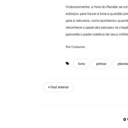
Historicamente, a Hora do Planeta se co
esforçou para trazer à tona a questão p
para a natureza, como aconteceu quand
reconhece o papel das pessoas na criaç
aproveita o poder coletivo de seus mil
Por Ciclovivo
hora
peticao
planet
Post Anterior
0