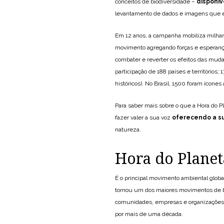
conceitos de biodiversidade –
disponív
levantamento de dados e imagens que em
Em 12 anos, a campanha mobiliza milha
movimento agregando forças e esperança
combater e reverter os efeitos das mud
participação de 188 países e território
históricos). No Brasil, 1500 foram ícones
Para saber mais sobre o que a Hora do P
fazer valer a sua voz
oferecendo a su
natureza.
Hora do Planet
É o principal movimento ambiental glo
tornou um dos maiores movimentos de b
comunidades, empresas e organizações e
por mais de uma década.