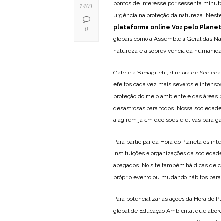
pontos de interesse por sessenta minut
1401
urgência na proteção da natureza. Neste
plataforma online Voz pelo Plane
0
globais como a Assembleia Geral das Na
natureza e a sobrevivência da humanid
Gabriela Yamaguchi, diretora de Socied
efeitos cada vez mais severos e intenso
proteção do meio ambiente e das áreas p
desastrosas para todos. Nossa sociedade
a agirem já em decisões efetivas para ga
Para participar da Hora do Planeta os in
instituições e organizações da sociedad
apagados. No site também há dicas de 
próprio evento ou mudando hábitos para
Para potencializar as ações da Hora do P
global de Educação Ambiental que aborda