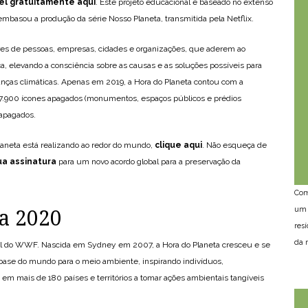
el gratuitamente aqui
. Este projeto educacional é baseado no extenso
basou a produção da série Nosso Planeta, transmitida pela Netflix.
res de pessoas, empresas, cidades e organizações, que aderem ao
, elevando a consciência sobre as causas e as soluções possíveis para
anças climáticas. Apenas em 2019, a Hora do Planeta contou com a
s; 17.900 ícones apagados (monumentos, espaços públicos e prédios
 apagados.
laneta está realizando ao redor do mundo,
clique aqui
. Não esqueça de
a assinatura
para um novo acordo global para a preservação da
Com
um 
a 2020
res
da n
bal do WWF. Nascida em Sydney em 2007, a Hora do Planeta cresceu e se
ase do mundo para o meio ambiente, inspirando indivíduos,
m mais de 180 países e territórios a tomar ações ambientais tangíveis