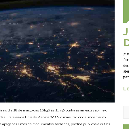
Jus
for
des
alé
par
Le
nir no dia 28 de março das 20h30 às 21h30 contra as ameaças ao meio
as. Trata-se da Hora do Planeta 2020, o mais tradicional movimento
de apagar as luzes de monumentos, fachadas, prédios públicos e outros