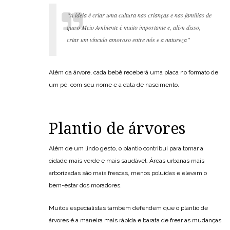
“A ideia é criar uma cultura nas crianças e nas famílias de
que o Meio Ambiente é muito importante e, além disso,
criar um vínculo amoroso entre nós e a natureza”
Além da árvore, cada bebê receberá uma placa no formato de
um pé, com seu nome e a data de nascimento.
Plantio de árvores
Além de um lindo gesto, o plantio contribui para tornar a
cidade mais verde e mais saudável. Áreas urbanas mais
arborizadas são mais frescas, menos poluídas e elevam o
bem-estar dos moradores.
Muitos especialistas também defendem que o plantio de
árvores é a maneira mais rápida e barata de frear as mudanças