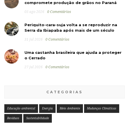
compromete produção de grãos no Paraná
05 ago 2026
0 Comentários
Periquito-cara-suja volta a se reproduzir na
Serra da Ibiapaba após mais de um século
31 jul 2026
0 Comentários
Uma castanha brasileira que ajuda a proteger
o Cerrado
27 jul 2026
0 Comentários
CATEGORIAS
Educação ambiental
Energia
Meio Ambiente
Mudanças Climáticas
Resíduos
Sustentabilidade