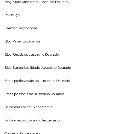
Blog Meio Ambiente
Juscelino Dourado
Invisalign
Harmonização facial
Blog
Paper Excellence
Blog Resíduos
Juscelino Dourado
Blog Sustentabilidade
Juscelino Dourado
Fotos profissionais de
Juscelino Dourado
Fotos pessoais de
Juscelino Dourado
Saiba mais sobre
bichectomia
Saiba mais sobre
acido hialuronico
Conheça
Pamela Mello