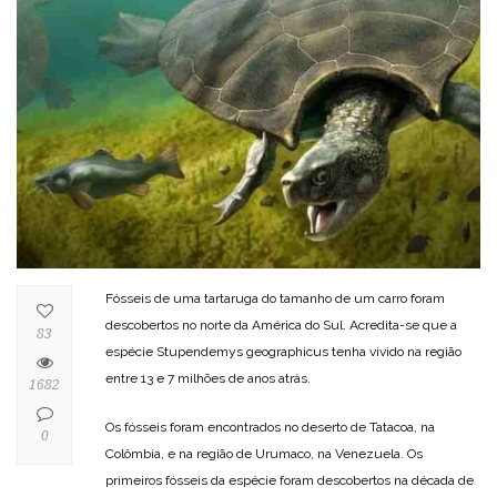
Fósseis de uma tartaruga do tamanho de um carro foram
descobertos no norte da América do Sul. Acredita-se que a
83
espécie Stupendemys geographicus tenha vivido na região
entre 13 e 7 milhões de anos atrás.
1682
Os fósseis foram encontrados no deserto de Tatacoa, na
0
Colômbia, e na região de Urumaco, na Venezuela. Os
primeiros fósseis da espécie foram descobertos na década de