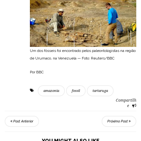
Um dos fósseis foi encontrado pelos paleontologistas na região
de Urumaco, na Venezuela — Foto: Reuters/BBC
Por BBC
amazonia
fossil
tartaruga
Compartilh
e
Post Anterior
Próximo Post
YOU MIGHT ALSO LIKE