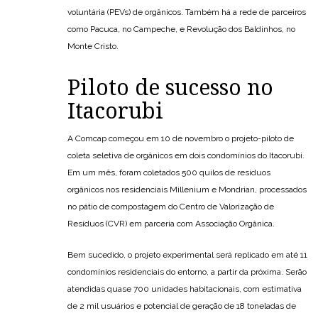
voluntária (PEVs) de orgânicos. Também há a rede de parceiros
como Pacuca, no Campeche, e Revolução dos Baldinhos, no
Monte Cristo.
Piloto de sucesso no
Itacorubi
A Comcap começou em 10 de novembro o projeto-piloto de
coleta seletiva de orgânicos em dois condomínios do Itacorubi.
Em um mês, foram coletados 500 quilos de resíduos
orgânicos nos residenciais Millenium e Mondrian, processados
no pátio de compostagem do Centro de Valorização de
Resíduos (CVR) em parceria com Associação Orgânica.
Bem sucedido, o projeto experimental será replicado em até 11
condomínios residenciais do entorno, a partir da próxima. Serão
atendidas quase 700 unidades habitacionais, com estimativa
de 2 mil usuários e potencial de geração de 18 toneladas de