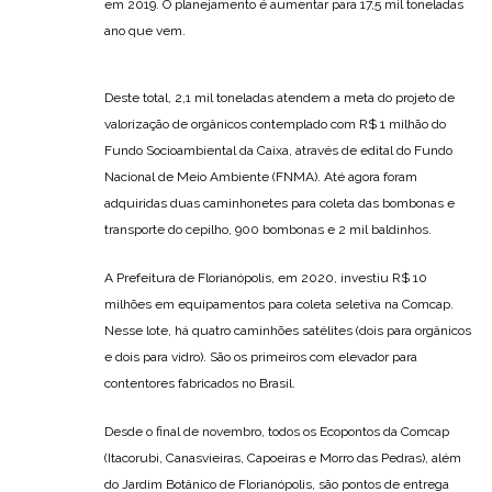
em 2019. O planejamento é aumentar para 17,5 mil toneladas
ano que vem.
Deste total, 2,1 mil toneladas atendem a meta do projeto de
valorização de orgânicos contemplado com R$ 1 milhão do
Fundo Socioambiental da Caixa, através de edital do Fundo
Nacional de Meio Ambiente (FNMA). Até agora foram
adquiridas duas caminhonetes para coleta das bombonas e
transporte do cepilho, 900 bombonas e 2 mil baldinhos.
A Prefeitura de Florianópolis, em 2020, investiu R$ 10
milhões em equipamentos para coleta seletiva na Comcap.
Nesse lote, há quatro caminhões satélites (dois para orgânicos
e dois para vidro). São os primeiros com elevador para
contentores fabricados no Brasil.
Desde o final de novembro, todos os Ecopontos da Comcap
(Itacorubi, Canasvieiras, Capoeiras e Morro das Pedras), além
do Jardim Botânico de Florianópolis, são pontos de entrega