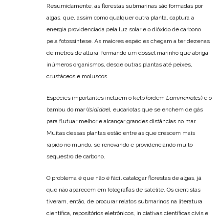
Resumidamente, as florestas submarinas são formadas por
algas, que, assim como qualquer outra planta, captura a
energia providenciada pela luz solar e o dióxido de carbono
pela fotossíntese. As maiores espécies chegam a ter dezenas
de metros de altura, formando um dossel marinho que abriga
inúmeros organismos, desde outras plantas até peixes,
crustáceos e moluscos.
Espécies importantes incluem o kelp (ordem
Laminariales
) e o
bambu do mar (
Isididae
), eucariotas que se enchem de gás
para flutuar melhor e alcançar grandes distâncias no mar.
Muitas dessas plantas estão entre as que crescem mais
rápido no mundo, se renovando e providenciando muito
sequestro de carbono.
O problema é que não é fácil catalogar florestas de algas, já
que não aparecem em fotografias de satélite. Os cientistas
tiveram, então, de procurar relatos submarinos na literatura
científica, repositórios eletrônicos, iniciativas científicas civis e