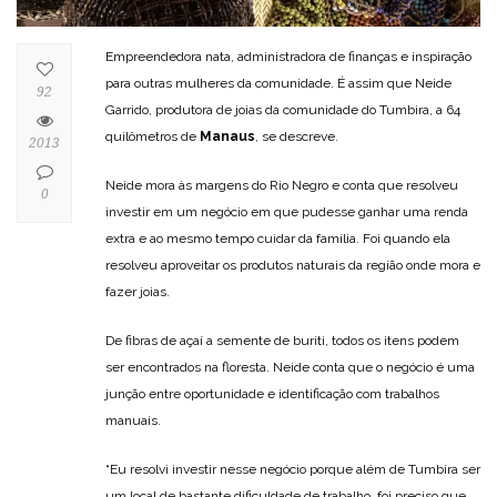
Empreendedora nata, administradora de finanças e inspiração
para outras mulheres da comunidade. É assim que Neide
92
Garrido, produtora de joias da comunidade do Tumbira, a 64
quilômetros de
Manaus
, se descreve.
2013
Neide mora às margens do Rio Negro e conta que resolveu
0
investir em um negócio em que pudesse ganhar uma renda
extra e ao mesmo tempo cuidar da família. Foi quando ela
resolveu aproveitar os produtos naturais da região onde mora e
fazer joias.
De fibras de açaí a semente de buriti, todos os itens podem
ser encontrados na floresta. Neide conta que o negócio é uma
junção entre oportunidade e identificação com trabalhos
manuais.
“Eu resolvi investir nesse negócio porque além de Tumbira ser
um local de bastante dificuldade de trabalho, foi preciso que