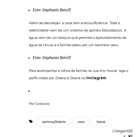
Foto:
Stephanie Betsill
Além da decoração, a casa tem autossuficiência. Toda a
eletricidade vem de um sistema de painéis fotovoltaicos. A
água vem de um tanque que permite o aproveitamento da
água da chuva e a família optou por um banheiro seco.
Foto:
Stephanie Betsill
Para acompanhar a rotina da família na sua
tiny house
, siga o
perfil criado por Zeena e Shane no
Instagram
.
Por Ciclovivo
autossuficiente
casa
havai
Compartilh
e