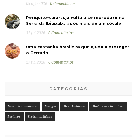
05 ago 2026
0 Comentários
Periquito-cara-suja volta a se reproduzir na
Serra da Ibiapaba após mais de um século
31 jul 2026
0 Comentários
Uma castanha brasileira que ajuda a proteger
o Cerrado
27 jul 2026
0 Comentários
CATEGORIAS
Educação ambiental
Energia
Meio Ambiente
Mudanças Climáticas
Resíduos
Sustentabilidade