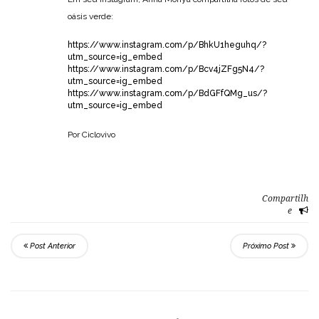
oásis verde:
https://www.instagram.com/p/BhkU1heguhq/?
utm_source=ig_embed
https://www.instagram.com/p/Bcv4jZFg5N4/?
utm_source=ig_embed
https://www.instagram.com/p/BdGFfQMg_us/?
utm_source=ig_embed
Por Ciclovivo
Compartilh
e
Post Anterior
Próximo Post