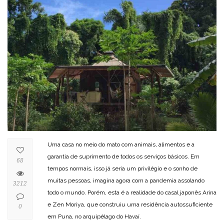
Uma casa no meio do mato com animais, alimentos e a
garantia de suprimento de todos os serviços básicos. Em
68
tempos normais, isso já seria um privilégio e o sonho de
muitas pessoas, imagina agora com a pandemia assolando
3212
todo o mundo. Porém, esta é a realidade do casal japonês Arina
e Zen Moriya, que construiu uma residência autossuficiente
0
em Puna, no arquipélago do Havaí.