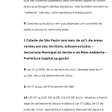
que são sistemas projetados para formarem lagoas ou canais
rasos que abrigam plantas aquáticas, más também existem as
“wetlands” naturais, como pântanos e manguezais.
6
Concreto que possui em sua proporção um aumento de
pedra e pouca ou nenhuma areia.
7
Cidade de São Paulo tem mais de 50% de áreas
verdes em seu território, indicam estudos –
Secretaria Municipal do Verde e do Meio Ambiente –
Prefeitura (capital.sp.gov.br)
8
Lei nº 12.608, de 10 de abril de 2012, alterada pela lei nº
14.750, de 12 de dezembro de 2023.
9
Lei nº 9.433, de 8 de janeiro de 1997.
10
LEI Nº 14.026, DE 15 DE JULHO DE 2020. Atualiza o marco
legal do saneamento básico e altera a Lei nº 9.984, de 17 de
julho de 2000, para atribuir à Agência Nacional de Águas e