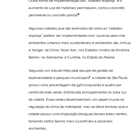
Outra forma de implementação das “cidades-esponja” é o
aumento do uso de materiais permeáveis, como o concreto
6
permeável ou concreto poroso
.
Algumas cidades que são exemplos de como as “cidades-
esponja” podem ser implementadas com sucesso para criar
ambientes urbanos mais sustentáveis e resilientes são Jinhua
e Xangai, na China; Nova York, nos Estados Unidos da América;
Berlim, na Alemanha; e Curitiba, no Estado do Paraná.
Segundo um estudo feito pela equipe de gestão de
7
biodiversidade e parques municipais
, a cidade de São Paulo
possui uma porcentagem de 54% (cinquenta e quatro por
cento) de área verde, distribuída principalmente na zona sul
da cidade. Essas áreas desempenham um papel crucial na
regulação do clima da metrópole, mas se deve lembrar que a
cidade possui uma disposição desigual dessas áreas verdes,
tornando certos bairros mais suscetíveis a possíveis
enchentes.