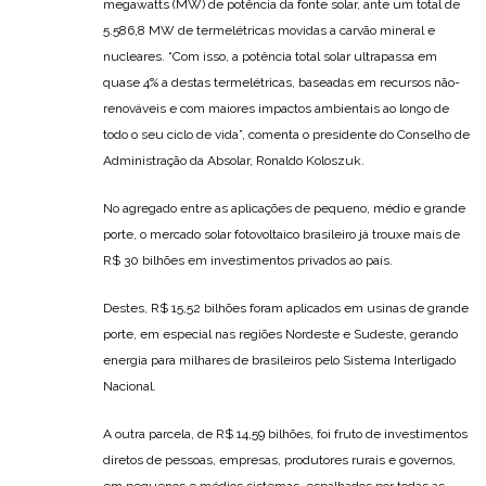
megawatts (MW) de potência da fonte solar, ante um total de
5.586,8 MW de termelétricas movidas a carvão mineral e
nucleares. “Com isso, a potência total solar ultrapassa em
quase 4% a destas termelétricas, baseadas em recursos não-
renováveis e com maiores impactos ambientais ao longo de
todo o seu ciclo de vida”, comenta o presidente do Conselho de
Administração da Absolar, Ronaldo Koloszuk.
No agregado entre as aplicações de pequeno, médio e grande
porte, o mercado solar fotovoltaico brasileiro já trouxe mais de
R$ 30 bilhões em investimentos privados ao país.
Destes, R$ 15,52 bilhões foram aplicados em usinas de grande
porte, em especial nas regiões Nordeste e Sudeste, gerando
energia para milhares de brasileiros pelo Sistema Interligado
Nacional.
A outra parcela, de R$ 14,59 bilhões, foi fruto de investimentos
diretos de pessoas, empresas, produtores rurais e governos,