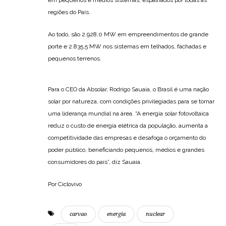
em pequenos e médios sistemas, espalhados por todas as
regiões do País.
Ao todo, são 2.928,0 MW em empreendimentos de grande
porte e 2.835,5 MW nos sistemas em telhados, fachadas e
pequenos terrenos.
Para o CEO da Absolar, Rodrigo Sauaia, o Brasil é uma nação
solar por natureza, com condições privilegiadas para se tornar
uma liderança mundial na área. “A energia solar fotovoltaica
reduz o custo de energia elétrica da população, aumenta a
competitividade das empresas e desafoga o orçamento do
poder público, beneficiando pequenos, médios e grandes
consumidores do país”, diz Sauaia.
Por Ciclovivo
carvao
energia
nuclear