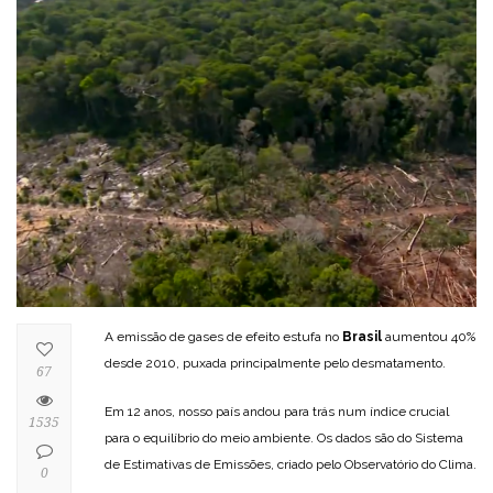
A emissão de gases de efeito estufa no
Brasil
aumentou 40%
desde 2010, puxada principalmente pelo desmatamento.
67
Em 12 anos, nosso país andou para trás num índice crucial
1535
para o equilíbrio do meio ambiente. Os dados são do Sistema
de Estimativas de Emissões, criado pelo Observatório do Clima.
0