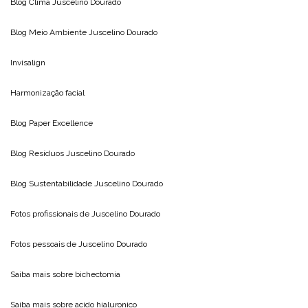
Blog Clima
Juscelino Dourado
Blog Meio Ambiente
Juscelino Dourado
Invisalign
Harmonização facial
Blog
Paper Excellence
Blog Resíduos
Juscelino Dourado
Blog Sustentabilidade
Juscelino Dourado
Fotos profissionais de
Juscelino Dourado
Fotos pessoais de
Juscelino Dourado
Saiba mais sobre
bichectomia
Saiba mais sobre
acido hialuronico