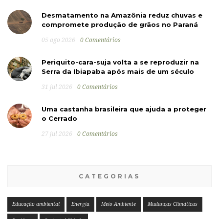
Desmatamento na Amazônia reduz chuvas e
compromete produção de grãos no Paraná
05 ago 2026
0 Comentários
Periquito-cara-suja volta a se reproduzir na
Serra da Ibiapaba após mais de um século
31 jul 2026
0 Comentários
Uma castanha brasileira que ajuda a proteger
o Cerrado
27 jul 2026
0 Comentários
CATEGORIAS
Educação ambiental
Energia
Meio Ambiente
Mudanças Climáticas