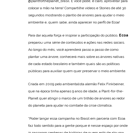
@plantfortheplanet_brasil. E você pode, é claro, aproveitar para
colocar a mão na terra! Compartilhe vídeos e Stories de até 30
segundos mostrando o plantio de árvores para ajudar o meio
ambiente e, quem sabe, ainda aparecer no perfil de Ecoa!
Para dar aquela força e inspirar a participação do público,
Ecoa
preparou uma série de conteúdos e ações nas redes sociais.
Ao longo do mês, você aprenderá passo a passo de como
plantar uma árvore, conhecerá mais sobre as árvores nativas
de cada estado brasileiro e também quais são as políticas
públicas para auxiliar quem quer preservar o meio ambiente.
Criada em 2009 pelo ambientalista alemão Felix Finkbeiner,
que na época tinha apenas 9 anos de idade, a Plant-for-the-
Planet quer atingir o marco de um trilhão de árvores ao redor
do planeta para ajudar no combate da crise climática.
“Poder lançar essa campanha no Brasil em parceria com Ecoa
faz todo sentido para a gente porque é nesse espaço por onde
já passaram centenas de histórias de quem está de alguma