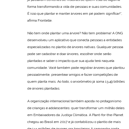
forma transformando a vida de pessoas e suas comunidades.
É isso que plantar e manter árvores em pé podem significar!”,
afirma Frontelle.
Não tem onde plantar uma árvore? Não tem problema! A ONG
desenvolveu um aplicativo que conecta pessoas a entidades
especializadas no plantio de árvores nativas. Qualquer pessoa
pode ser cadastrar e doar árvores, escolher onde serão
plantadas e saber o impacto que sua ajuda terá naquela
comunidade. Você também pode registrar árvores que plantou
pessoalmente, presentear amigos e fazer competições de
quem planta mais. Ao todo, o arvorômetro já soma 13,49 bilhões
de árvores plantadas.
A organização internacional também aposta no protagonismo
de crianças e adolescentes: quer transformar um milhão deles
em Embaixadores da Justiça Climática. A Plant-for-the-Planet
chegou ao Brasil em 2017 e já contabilizou o plantio de mais
de 144 milhões de árvores por brasileiros.A campanha conta