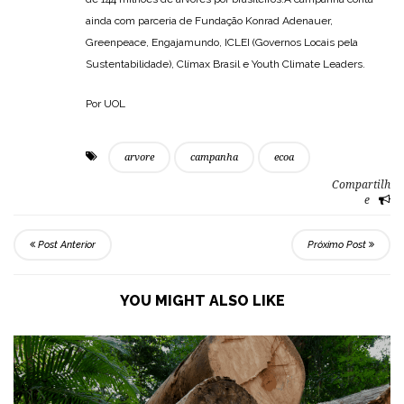
ainda com parceria de Fundação Konrad Adenauer,
Greenpeace, Engajamundo, ICLEI (Governos Locais pela
Sustentabilidade), Clímax Brasil e Youth Climate Leaders.
Por UOL
arvore
campanha
ecoa
Compartilh
e
Post Anterior
Próximo Post
YOU MIGHT ALSO LIKE