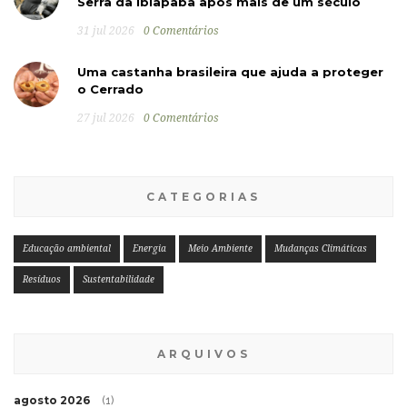
Serra da Ibiapaba após mais de um século
31 jul 2026
0 Comentários
Uma castanha brasileira que ajuda a proteger
o Cerrado
27 jul 2026
0 Comentários
CATEGORIAS
Educação ambiental
Energia
Meio Ambiente
Mudanças Climáticas
Resíduos
Sustentabilidade
ARQUIVOS
agosto 2026
(1)