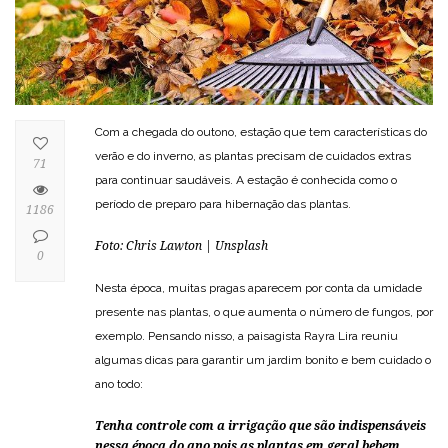
Com a chegada do outono, estação que tem características do
verão e do inverno, as plantas precisam de cuidados extras
71
para continuar saudáveis. A estação é conhecida como o
período de preparo para hibernação das plantas.
1186
Foto: Chris Lawton | Unsplash
0
Nesta época, muitas pragas aparecem por conta da umidade
presente nas plantas, o que aumenta o número de fungos, por
exemplo. Pensando nisso, a paisagista Rayra Lira reuniu
algumas dicas para garantir um jardim bonito e bem cuidado o
ano todo:
Tenha controle com a irrigação que são indispensáveis
nessa época do ano pois as plantas em geral bebem