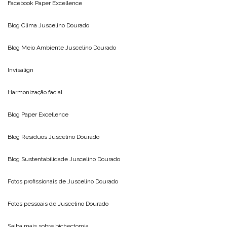
Facebook Paper Excellence
Blog Clima
Juscelino Dourado
Blog Meio Ambiente
Juscelino Dourado
Invisalign
Harmonização facial
Blog
Paper Excellence
Blog Resíduos
Juscelino Dourado
Blog Sustentabilidade
Juscelino Dourado
Fotos profissionais de
Juscelino Dourado
Fotos pessoais de
Juscelino Dourado
Saiba mais sobre
bichectomia