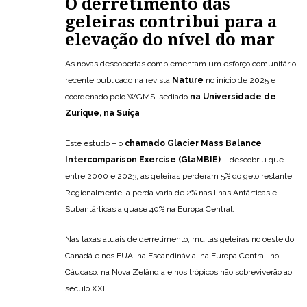
O derretimento das
geleiras contribui para a
elevação do nível do mar
As novas descobertas complementam um esforço comunitário
recente publicado na revista
Nature
no início de 2025 e
coordenado pelo WGMS, sediado
na Universidade de
Zurique, na Suíça
.
Este estudo – o
chamado Glacier Mass Balance
Intercomparison Exercise (GlaMBIE)
– descobriu que
entre 2000 e 2023, as geleiras perderam 5% do gelo restante.
Regionalmente, a perda varia de 2% nas Ilhas Antárticas e
Subantárticas a quase 40% na Europa Central.
Nas taxas atuais de derretimento, muitas geleiras no oeste do
Canadá e nos EUA, na Escandinávia, na Europa Central, no
Cáucaso, na Nova Zelândia e nos trópicos não sobreviverão ao
século XXI.