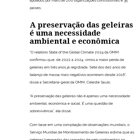
apoiados por mais de 200 organizações contribuintes e 35
países.
A preservação das geleiras
é uma necessidade
ambiental e econômica
“O relatório State of the Global Climate 2024 da OMM
confirmou que, de 2022 a 2024, vimos a maior perda de
geleiras em três anos já registrada. Sete dos dez anos de
balanço de massa mais negativos ocorreram desde 2016”,
disse a Secretária-geral da OMM, Celeste Saulo.
“A preservação das geleiras não é apenas uma necessidade
ambiental, econômica e social. É uma questão de
sobrevivência”, ela disse.
Com base em uma compilação de observações mundiais, o
Serviço Mundial de Monitoramento de Geleiras estima que as
geleiras (separadas das camadas de gelo continentais na