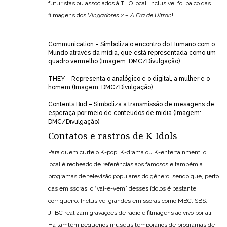
futuristas ou associados à TI. O local, inclusive, foi palco das
filmagens dos
Vingadores 2 – A Era de Ultron
!
Communication – Simboliza o encontro do Humano com o
Mundo através da mídia, que está representada como um
quadro vermelho (Imagem: DMC/Divulgação)
THEY – Representa o analógico e o digital, a mulher e o
homem (Imagem: DMC/Divulgação)
Contents Bud – Simboliza a transmissão de mesagens de
esperaça por meio de conteúdos de mídia (Imagem:
DMC/Divulgação)
Contatos e rastros de K-Idols
Para quem curte o K-pop, K-drama ou K-entertainment, o
local é recheado de referências aos famosos e também a
programas de televisão populares do gênero, sendo que, perto
das emissoras, o “vai-e-vem” desses ídolos é bastante
corriqueiro. Inclusive, grandes emissoras como MBC, SBS,
JTBC realizam gravações de rádio e filmagens ao vivo por ali.
Há tamtém pequenos museus temporários de programas de