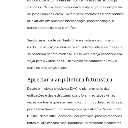
no local que já conta também com empresas de tecnologia
como LG, CNS, a desenvolvedora Gravity e grandes empresas
de jornalismo da Coreia. Há também laboratórios e companhias
que atuam em áreas de biotecnologia, nanotecnologia, e
outros setores da área científica.
Sendo uma cidade um tanto diferenciada e, de um certo
modo, “temática”, existem várias atividades interessantes que
só poderiam ser realizadas ali. Caso você esteja pensando em
viajar para a Coreia do Sul, não deixe de conhecer a DMC e
curtir os programas abaixo:
Apreciar a arquitetura futurística
Desde o início da criação da DMC, o planejamento das
edificações e das estruturas locais foram revisadas várias
vezes, de forma que até mesmo os mínimos detalhes do local
pudessem transmitir a sensação de que ali era o “espelho do
futuro”. Não é difícil encontrar, por exemplo, prédios redondos,
tortos ou até mesmo monumentos que remetem a conceitos