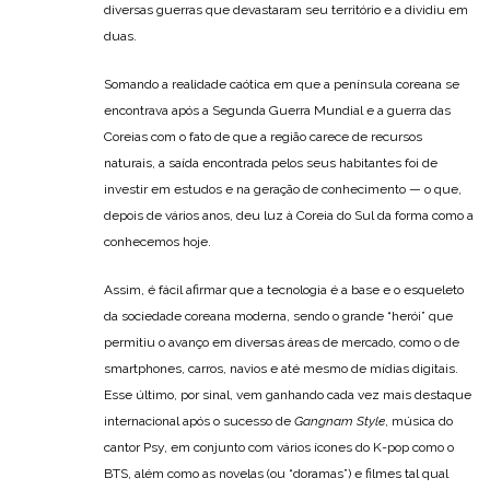
diversas guerras que devastaram seu território e a dividiu em
duas.
Somando a realidade caótica em que a península coreana se
encontrava após a Segunda Guerra Mundial e a guerra das
Coreias com o fato de que a região carece de recursos
naturais, a saída encontrada pelos seus habitantes foi de
investir em estudos e na geração de conhecimento — o que,
depois de vários anos, deu luz à Coreia do Sul da forma como a
conhecemos hoje.
Assim, é fácil afirmar que a tecnologia é a base e o esqueleto
da sociedade coreana moderna, sendo o grande “herói” que
permitiu o avanço em diversas áreas de mercado, como o de
smartphones, carros, navios e até mesmo de mídias digitais.
Esse último, por sinal, vem ganhando cada vez mais destaque
internacional após o sucesso de
Gangnam Style
, música do
cantor Psy, em conjunto com vários ícones do K-pop como o
BTS, além como as novelas (ou “doramas”) e filmes tal qual