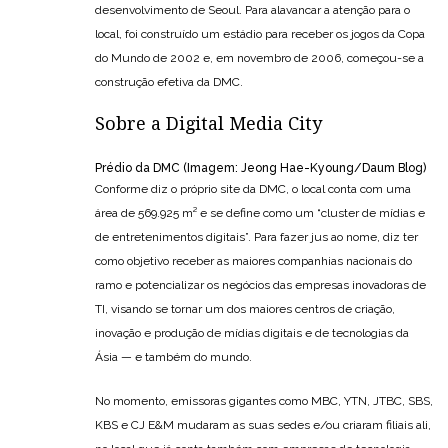
desenvolvimento de Seoul. Para alavancar a atenção para o
local, foi construído um estádio para receber os jogos da Copa
do Mundo de 2002 e, em novembro de 2006, começou-se a
construção efetiva da DMC.
Sobre a Digital Media City
Prédio da DMC (Imagem: Jeong Hae-Kyoung/Daum Blog)
Conforme diz o próprio site da DMC, o local conta com uma
área de 569.925 m² e se define como um “cluster de mídias e
de entretenimentos digitais”. Para fazer jus ao nome, diz ter
como objetivo receber as maiores companhias nacionais do
ramo e potencializar os negócios das empresas inovadoras de
TI, visando se tornar um dos maiores centros de criação,
inovação e produção de mídias digitais e de tecnologias da
Ásia — e também do mundo.
No momento, emissoras gigantes como MBC, YTN, JTBC, SBS,
KBS e CJ E&M mudaram as suas sedes e/ou criaram filiais ali,