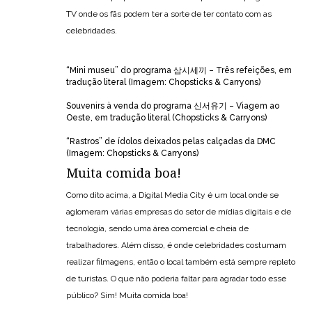
TV onde os fãs podem ter a sorte de ter contato com as
celebridades.
“Mini museu” do programa 삼시세끼 – Três refeições, em
tradução literal (Imagem: Chopsticks & Carryons)
Souvenirs à venda do programa 신서유기 – Viagem ao
Oeste, em tradução literal (Chopsticks & Carryons)
“Rastros” de ídolos deixados pelas calçadas da DMC
(Imagem: Chopsticks & Carryons)
Muita comida boa!
Como dito acima, a Digital Media City é um local onde se
aglomeram várias empresas do setor de mídias digitais e de
tecnologia, sendo uma área comercial e cheia de
trabalhadores. Além disso, é onde celebridades costumam
realizar filmagens, então o local também está sempre repleto
de turistas. O que não poderia faltar para agradar todo esse
público? Sim! Muita comida boa!