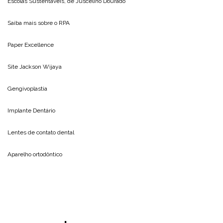
Escolas Sustentáveis, de
Juscelino Dourado
Saiba mais sobre o
RPA
Paper Excellence
Site
Jackson Wijaya
Gengivoplastia
Implante Dentário
Lentes de contato dental
Aparelho ortodôntico