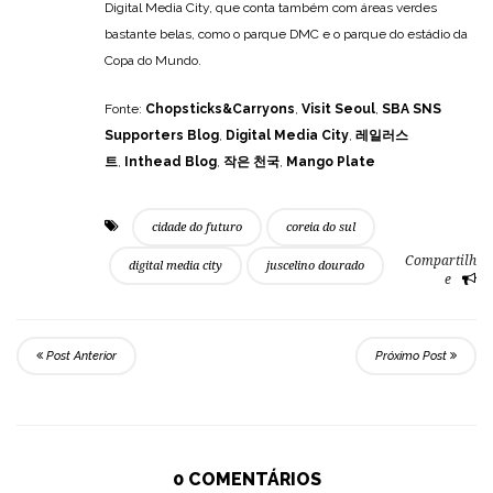
Digital Media City, que conta também com áreas verdes
bastante belas, como o parque DMC e o parque do estádio da
Copa do Mundo.
Fonte:
Chopsticks&Carryons
,
Visit Seoul
,
SBA SNS
Supporters Blog
,
Digital Media City
,
레일러스
트
,
Inthead Blog
,
작은 천국
,
Mango Plate
cidade do futuro
coreia do sul
Compartilh
digital media city
juscelino dourado
e
Post Anterior
Próximo Post
0 COMENTÁRIOS