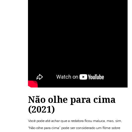
Não olhe para cima
(2021)
Você pode até achar que a redatora ficou maluca, mas, sim,
“Não olhe para cima” pode ser considerado um filme sobre