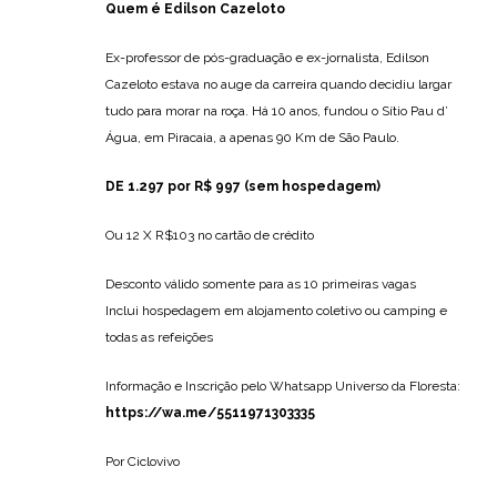
Quem é Edilson Cazeloto
Ex-professor de pós-graduação e ex-jornalista, Edilson
Cazeloto estava no auge da carreira quando decidiu largar
tudo para morar na roça. Há 10 anos, fundou o Sítio Pau d’
Água, em Piracaia, a apenas 90 Km de São Paulo.
DE 1.297 por R$ 997 (sem hospedagem)
Ou 12 X R$103 no cartão de crédito
Desconto válido somente para as 10 primeiras vagas
Inclui hospedagem em alojamento coletivo ou camping e
todas as refeições
Informação e Inscrição pelo Whatsapp Universo da Floresta:
https://wa.me/5511971303335
Por Ciclovivo