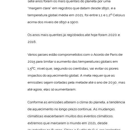
sete anos foram os mais quentes do planeta por uma
“margem clara” em registros que datam desde 1850, e a
temperatura global média em 2021, foi entre 1,1 e 1,2º Celsius
acima dos níveis de 1850 a 1900.
Os anos mais quentes já registrados até hoje foram 2020 e
2016.
Vários países estão comprometidos com o Acordo de Paris de
2015 para limitar o aumento das temperaturas globais em
1,5ºC, nível que, segundo os cientistas, vai evitar os piores
impactos do aquecimento global. A meta requer que as
emissões sejam cortadas pela metade até o ano de 2030, mas
até agora, elas só aumentaram.
Conforme as emissões alteram o clima do planeta, a tendência
de aquecimento no longo prazo continua. As mudanças
climáticas exacerbaram muitos dos eventos climáticos
extremos que marcaram o mundo em 2021, desde
inundações na Europa, China e Sudão do Sul, aos incêndios