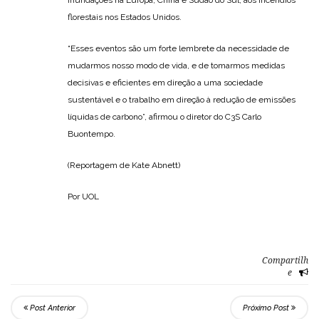
florestais nos Estados Unidos.
“Esses eventos são um forte lembrete da necessidade de
mudarmos nosso modo de vida, e de tomarmos medidas
decisivas e eficientes em direção a uma sociedade
sustentável e o trabalho em direção à redução de emissões
líquidas de carbono”, afirmou o diretor do C3S Carlo
Buontempo.
(Reportagem de Kate Abnett)
Por UOL
Compartilh
e
Post Anterior
Próximo Post