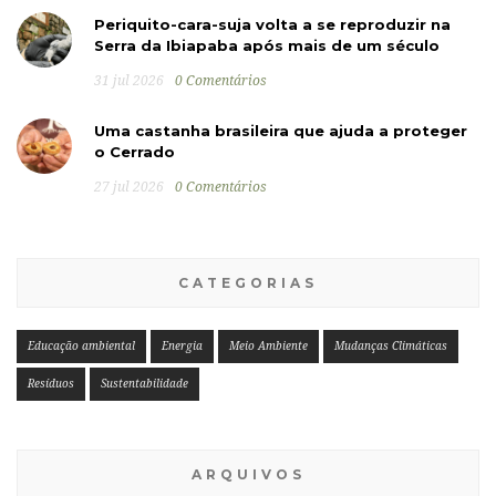
Periquito-cara-suja volta a se reproduzir na
Serra da Ibiapaba após mais de um século
31 jul 2026
0 Comentários
Uma castanha brasileira que ajuda a proteger
o Cerrado
27 jul 2026
0 Comentários
CATEGORIAS
Educação ambiental
Energia
Meio Ambiente
Mudanças Climáticas
Resíduos
Sustentabilidade
ARQUIVOS