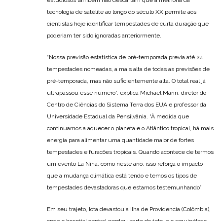
tecnologia de satélite ao longo do século XX permite aos
cientistas hoje identificar tempestades de curta duração que
poderiam ter sido ignoradas anteriormente.
“Nossa previsão estatística de pré-temporada previa até 24
tempestades nomeadas, a mais alta de todas as previsões de
pré-temporada, mas não suficientemente alta. O total real já
ultrapassou esse número”, explica Michael Mann, diretor do
Centro de Ciências do Sistema Terra dos EUA e professor da
Universidade Estadual da Pensilvânia. “À medida que
continuamos a aquecer o planeta e o Atlântico tropical, há mais
energia para alimentar uma quantidade maior de fortes
tempestades e furacões tropicais. Quando acontece de termos
um evento La Nina, como neste ano, isso reforça o impacto
que a mudança climática está tendo e temos os tipos de
tempestades devastadoras que estamos testemunhando”.
Em seu trajeto, Iota devastou a Ilha de Providencia (Colômbia),
onde o hospital central perdeu parte do teto, e o arquipélago