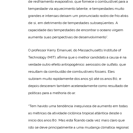
de resfriamento evaporativo, que fornece o combustível para a
tempestade via aquecimento latente, e tempestades muito
grandes e intensas deixam um pronunciado rastro de frio atrás
de si, em detrimento de tempestades subseqüentes. A
capacidade das tempestades de encontrar o oceano virgem
aumenta suas perspectivas de desenvolvimento”.
O professor Kerry Emanuel, do Massachusetts Institute of
Technology (MIT), afirma que o melhor candidato à causa é na
verdade outro efeito antropogênico: aerossóis de sulfato, que
resultam da combustão de combustíveis fósseis. Eles
subiram muito rapidamente dos anos 50 até os anos 80, e
depois desceram também aceleradamente como resultado de
políticas para a melhoria do ar.
“Tem havido uma tendência inequívoca de aumento em todas
as métricas da atividade ciclônica tropical atlântica desde o
início dos anos 80. Mas está ficando cada vez mais claro que
isto se deve principalmente a uma mudança climática regional