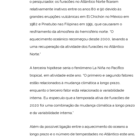
o pesquisador, os furacões no Atlântico Norte ficaram
relativamente inativos entre os anos 80 e 90 devido às
grandes erupções vulcânicas em El Chichón no México em
1982 e Pinatubo nas Filipinas em 1991, que causaram o
resfriamento da atmosfera do hemisfério norte. “O
aquecimento oceânico recomeçou desde 2000, levando a
uma recuperação da atividade dos furacões no Atlântico
Norte.”
A terceira hipótese seria o fenômeno La Niña no Pacífico
tropical, em atividade este ano. “O primeiro e segundo fatores
estão relacionados à mudança climática a longo prazo,
enquanto o terceiro fator está relacionado à variabilidade
interna. Eu especulo que a temporada ativa de furacões de
2020 foi uma combinação da mudança climática a longo prazo
e da variabilidade interna.”
Além da possível ligação entre o aquecimento do oceano a
longo prazo e o número de tempestades no Atlântico este ano,