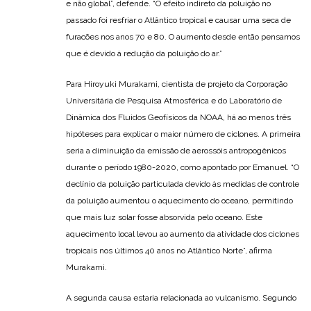
e não global”, defende. “O efeito indireto da poluição no
passado foi resfriar o Atlântico tropical e causar uma seca de
furacões nos anos 70 e 80. O aumento desde então pensamos
que é devido à redução da poluição do ar.”
Para Hiroyuki Murakami, cientista de projeto da Corporação
Universitária de Pesquisa Atmosférica e do Laboratório de
Dinâmica dos Fluidos Geofísicos da NOAA, há ao menos três
hipóteses para explicar o maior número de ciclones. A primeira
seria a diminuição da emissão de aerossóis antropogênicos
durante o período 1980-2020, como apontado por Emanuel. “O
declínio da poluição particulada devido às medidas de controle
da poluição aumentou o aquecimento do oceano, permitindo
que mais luz solar fosse absorvida pelo oceano. Este
aquecimento local levou ao aumento da atividade dos ciclones
tropicais nos últimos 40 anos no Atlântico Norte”, afirma
Murakami.
A segunda causa estaria relacionada ao vulcanismo. Segundo