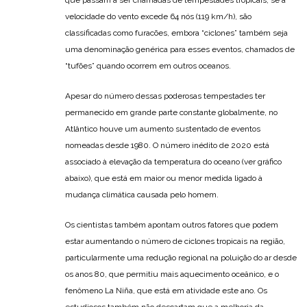
velocidade do vento excede 64 nós (119 km/h), são
classificadas como furacões, embora “ciclones” também seja
uma denominação genérica para esses eventos, chamados de
“tufões” quando ocorrem em outros oceanos.
Apesar do número dessas poderosas tempestades ter
permanecido em grande parte constante globalmente, no
Atlântico houve um aumento sustentado de eventos
nomeadas desde 1980. O número inédito de 2020 está
associado à elevação da temperatura do oceano (ver gráfico
abaixo), que está em maior ou menor medida ligado à
mudança climática causada pelo homem.
Os cientistas também apontam outros fatores que podem
estar aumentando o número de ciclones tropicais na região,
particularmente uma redução regional na poluição do ar desde
os anos 80, que permitiu mais aquecimento oceânico, e o
fenômeno La Niña, que está em atividade este ano. Os
estudiosos também não descartam que a melhoria da