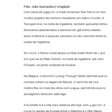
Foto: João Guimarães | Unsplash
Com cerca de 5.955 km, a Great American Rail-Trail é um dos
muitos projetos de ciclismo inovadores em todo o mundo. A
Transpennine, no norte da Inglaterra, também aproveita trilhos
ferroviários abandonados e percorre de 346 entre cidades,
locais históricos e parques nacionais no seu caminho entre as
costas da Inglaterra.
Em 2020, o Reino Unido lançou a trilha Great North de 1.300
km que vai do Peak District, no norte da Inglaterra, até John
O’Groats, na ponta nordeste da Escócia.
Na Bélgica, o caminho Cycling Through Water permite que os
ciclistas cortem as lagoas de Bokrijk. O caminho de 200
metros fica no nível dos olhos com a água, permitindo que os
passageiros deslizem pelo lago.
A EuroVelo 6 é a rota mais extensa até hoje, com 4.450 km, e
cruza 10 países da Europa entre o Atlântico e o Mar Negro.