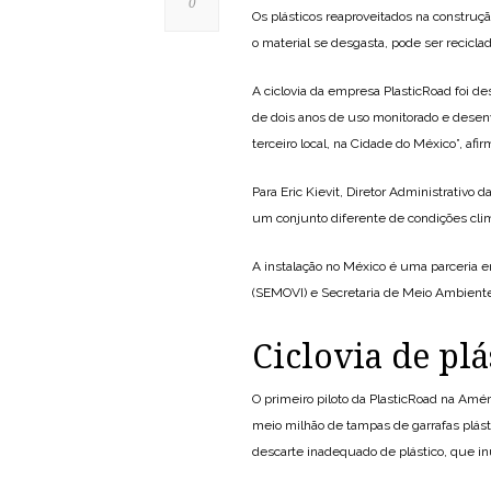
0
Os plásticos reaproveitados na construç
o material se desgasta, pode ser recicla
A ciclovia da empresa PlasticRoad foi de
de dois anos de uso monitorado e desenvo
terceiro local, na Cidade do México”, afi
Para Eric Kievit, Diretor Administrativo 
um conjunto diferente de condições clim
A instalação no México é uma parceria e
(SEMOVI) e Secretaria de Meio Ambient
Ciclovia de plá
O primeiro piloto da PlasticRoad na Amér
meio milhão de tampas de garrafas plásti
descarte inadequado de plástico, que i