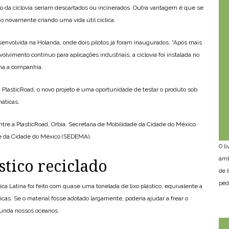
ão da ciclovia seriam descartados ou incinerados. Outra vantagem é que se
do novamente criando uma vida útil cíclica.
senvolvida na Holanda, onde dois pilotos já foram inaugurados. “Após mais
lvimento contínuo para aplicações industriais, a ciclovia foi instalada no
rma a companhia.
da PlasticRoad, o novo projeto é uma oportunidade de testar o produto sob
áticas.
ntre a PlasticRoad, Orbia, Secretaria de Mobilidade da Cidade do México
e da Cidade do México (SEDEMA).
O l
amb
stico reciclado
de 
ped
ica Latina foi feito com quase uma tonelada de lixo plástico, equivalente a
cas. Se o material fosse adotado largamente, poderia ajudar a frear o
nunda nossos oceanos.