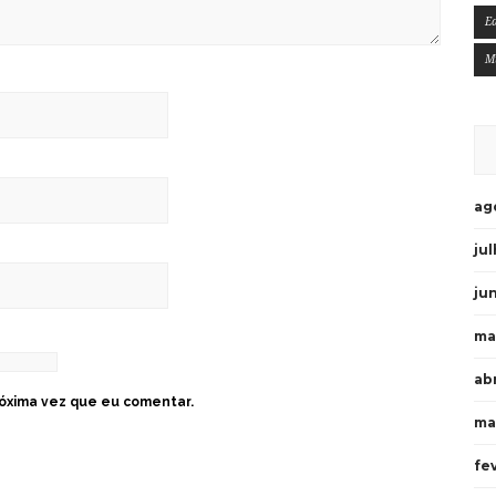
E
M
ag
ju
ju
ma
ab
óxima vez que eu comentar.
ma
fe