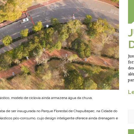
Jus
for
des
alé
par
Le
ástico, modelo de ciclovia ainda armazena água da chuva.
caba de ser inaugurada no Parque Florestal de Chapultepec, na Cidade do
plásticos pós-consumo, cujo design inteligente oferece ainda drenagem e