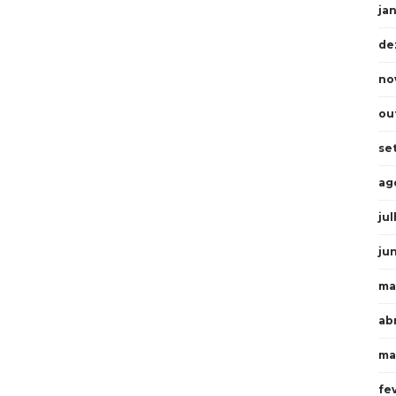
ja
de
no
ou
se
ag
ju
ju
ma
abr
ma
fe