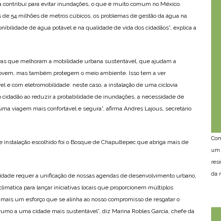
 contribui para evitar inundações, o que é muito comum no México.
s de 54 milhões de metros cúbicos, os problemas de gestão da água na
ibilidade de água potável e na qualidade de vida dos cidadãos”, explica a
ivas que melhoram a mobilidade urbana sustentável, que ajudam a
movem, mas também protegem o meio ambiente. Isso tem a ver
el e com eletromobilidade: neste caso, a instalação de uma ciclovia
ao cidadão ao reduzir a probabilidade de inundações, a necessidade de
ma viagem mais confortável e segura”, afirma Andres Lajous, secretário
Com
 de instalação escolhido foi o Bosque de Chapultepec que abriga mais de
um 
res
da n
idade requer a unificação de nossas agendas de desenvolvimento urbano,
mática para lançar iniciativas locais que proporcionem múltiplos
é mais um esforço que se alinha ao nosso compromisso de resgatar o
mo a uma cidade mais sustentável”, diz Marina Robles García, chefe da