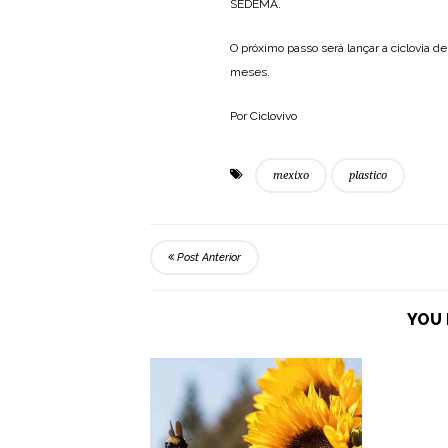
SEDEMA.
O próximo passo será lançar a ciclovia 
meses.
Por Ciclovivo
mexixo
plastico
Post Anterior
YOU 