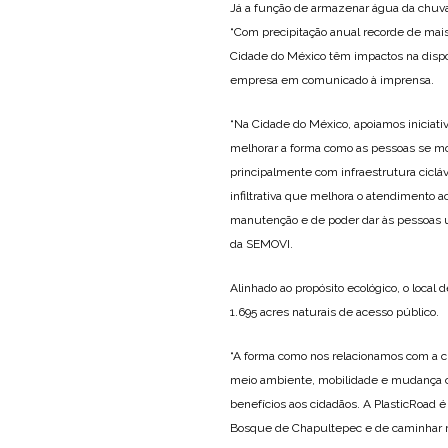
Já a função de armazenar água da chuva
“Com precipitação anual recorde de mai
Cidade do México têm impactos na dispon
empresa em comunicado à imprensa.
“Na Cidade do México, apoiamos iniciat
melhorar a forma como as pessoas se 
principalmente com infraestrutura cicláv
infiltrativa que melhora o atendimento 
manutenção e de poder dar às pessoas u
da SEMOVI.
Alinhado ao propósito ecológico, o local
1.695 acres naturais de acesso público.
“A forma como nos relacionamos com a c
meio ambiente, mobilidade e mudança cli
benefícios aos cidadãos. A PlasticRoad 
Bosque de Chapultepec e de caminhar ru