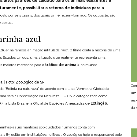
is altos padrões de cuidado para os animais existentes e
uramente, possibilitar o retorno de indivíduos para a
sto por seis casais, dos quais um é recém-formado. Os outros 15, são
e sexual.
arinha-azul
lue” na famosa animação intitulada “Rio”. O filme conta a história de uma
a os Estados Unidos, uma situação que realmente representa uma
os maiores mercados para o
tráfico de animais
no mundo.
. | Foto: Zoológico de SP
Com
da “Extinta na natureza” de acordo com a Lista Vermelha Global de
um 
onal para a Conservação da Natureza – UICN e categorizada como
res
R) na Lista Brasileira Oficial de Espécies Ameaçadas de
Extinção
.
da n
ararinhas-azuis mantidas sob cuidados humanos conta com
s 85 estão em instituições no Brasil. O zoológico hoje é responsável pelo