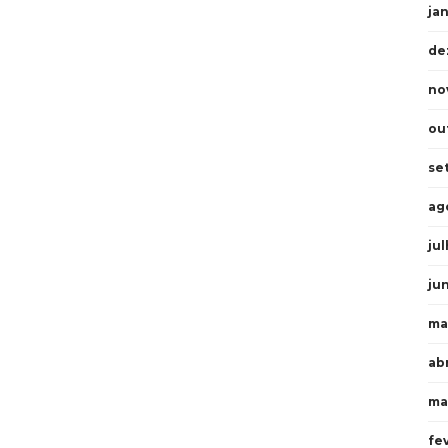
ja
de
no
ou
se
ag
ju
ju
ma
abr
ma
fe