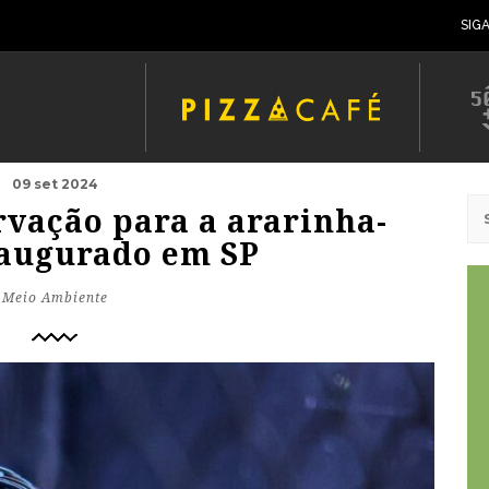
SIG
09 set 2024
rvação para a ararinha-
naugurado em SP
Meio Ambiente