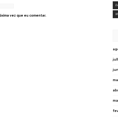
E
M
óxima vez que eu comentar.
ag
ju
ju
ma
ab
ma
fe