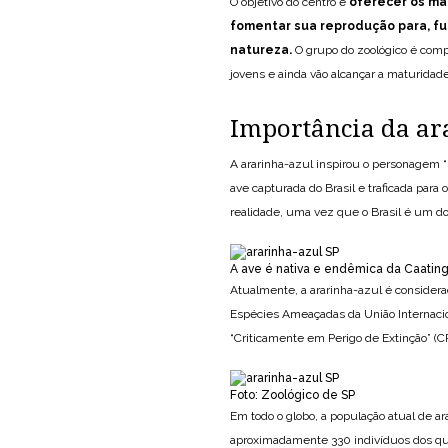
O objetivo do centro é
oferecer os ma
fomentar sua reprodução para, fut
natureza.
O grupo do zoológico é compo
jovens e ainda vão alcançar a maturidad
Importância da ar
A ararinha-azul inspirou o personagem “B
ave capturada do Brasil e traficada par
realidade, uma vez que o Brasil é um d
A ave é nativa e endêmica da Caatinga
Atualmente, a ararinha-azul é considera
Espécies Ameaçadas da União Internaci
“Criticamente em Perigo de Extinção” (C
Foto: Zoológico de SP
Em todo o globo, a população atual de 
aproximadamente 330 indivíduos dos quai