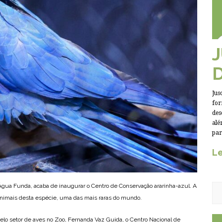
Jus
for
des
alé
par
Le
 Água Funda, acaba de inaugurar o Centro de Conservação ararinha-azul. A
7 animais desta espécie, uma das mais raras do mundo.
elo setor de aves no Zoo, Fernanda Vaz Guida, o Centro Nacional de