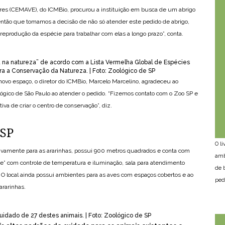
res (CEMAVE), do ICMBio, procurou a instituição em busca de um abrigo
 então que tomamos a decisão de não só atender este pedido de abrigo,
eprodução da espécie para trabalhar com elas a longo prazo”, conta.
ta na natureza” de acordo com a Lista Vermelha Global de Espécies
a a Conservação da Natureza. | Foto: Zoológico de SP
ovo espaço, o diretor do ICMBio, Marcelo Marcelino, agradeceu ao
ológico de São Paulo ao atender o pedido. “Fizemos contato com o Zoo SP e
iva de criar o centro de conservação”, diz.
 SP
O l
ivamente para as ararinhas, possui 900 metros quadrados e conta com
amb
e” com controle de temperatura e iluminação, sala para atendimento
de 
o. O local ainda possui ambientes para as aves com espaços cobertos e ao
ped
ararinhas.
uidado de 27 destes animais. | Foto: Zoológico de SP