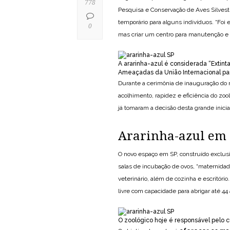
778
Pesquisa e Conservação de Aves Silvest
temporário para alguns indivíduos. “Foi
0
mas criar um centro para manutenção e r
A ararinha-azul é considerada “Extin
Ameaçadas da União Internacional par
Durante a cerimônia de inauguração do n
acolhimento, rapidez e eficiência do zo
já tomaram a decisão desta grande iniciat
Ararinha-azul em
O novo espaço em SP, construído exclus
salas de incubação de ovos, “maternidad
veterinário, além de cozinha e escritóri
livre com capacidade para abrigar até 44 
O zoológico hoje é responsável pelo c