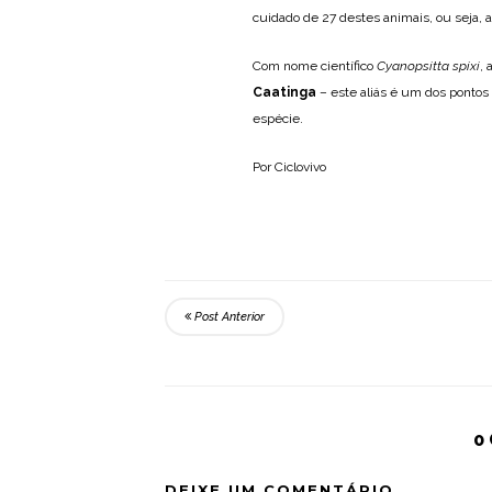
cuidado de 27 destes animais, ou seja
Com nome científico
Cyanopsitta spixi
, 
Caatinga
– este aliás é um dos pontos 
espécie.
Por Ciclovivo
Post Anterior
0
DEIXE UM COMENTÁRIO