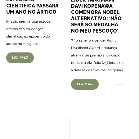
CIENTÍFICA PASSARÁ
DAVI KOPENAWA
UM ANO NO ÁRTICO
COMEMORA NOBEL
ALTERNATIVO: ‘NÃO
Missão inédita visa estudar
SERÁ SÓ MEDALHA
efeitos das mudanças
NO MEU PESCOÇO’
climáticas no epicentro do
7º brasileiro a vencer Right
aquecimento global
Livelihood Award, liderança
afirma que prêmio anunciado
LER MAIS
nesta quarta-feira (25) fortalece
a defesa dos direitos indígenas.
LER MAIS