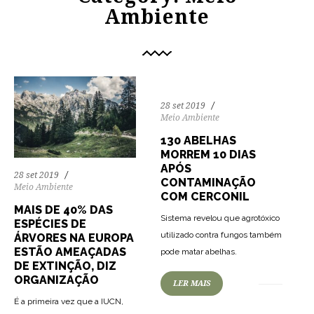
Ambiente
28 set 2019
Meio Ambiente
130 ABELHAS
MORREM 10 DIAS
APÓS
28 set 2019
CONTAMINAÇÃO
Meio Ambiente
COM CERCONIL
MAIS DE 40% DAS
Sistema revelou que agrotóxico
ESPÉCIES DE
utilizado contra fungos também
ÁRVORES NA EUROPA
ESTÃO AMEAÇADAS
pode matar abelhas.
DE EXTINÇÃO, DIZ
ORGANIZAÇÃO
LER MAIS
É a primeira vez que a IUCN,