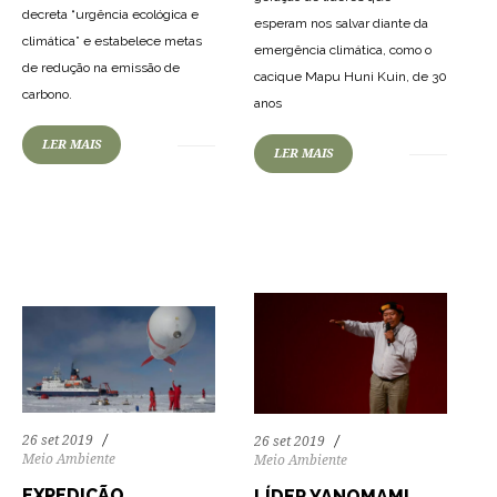
decreta “urgência ecológica e
esperam nos salvar diante da
climática” e estabelece metas
emergência climática, como o
de redução na emissão de
cacique Mapu Huni Kuin, de 30
carbono.
anos
LER MAIS
LER MAIS
69
1362
0
59
1183
0
26 set 2019
26 set 2019
Meio Ambiente
Meio Ambiente
EXPEDIÇÃO
LÍDER YANOMAMI