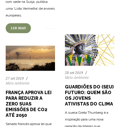
71
2010
0
com sede na Suíça, publica
uma ‘Lista Vermelha’ de árvores
72
1598
0
europeias.
LER MAIS
28 set 2019
Meio Ambiente
27 set 2019
Meio Ambiente
GUARDIÕES DO (SEU)
FUTURO: QUEM SÃO
FRANÇA APROVA LEI
OS JOVENS
PARA REDUZIR A
ATIVISTAS DO CLIMA
ZERO SUAS
EMISSÕES DE CO2
A sueca Greta Thunberg é a
ATÉ 2050
inspiração para uma nova
Senado francês aprova lei que
geração de líderes que