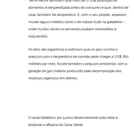
Tali e Héctor lembram que mais de 1/3 da produção de
alimentos é desperdiçada antes do consumo e que, dentro de
casa, também há desperdício. E, com o seu projeto, esperam
mudar alguns hábitos como o de colocar tudo na geladeira –
onde muitas vezes os alimentos acabam escondidos e
esquecidos.
Os dois são argentinos e estimam que no país vizinho o
prejuízo com o desperdício de comida pode chegar a US$ 780
milhões por mês. Existe também o prejuízo ambiental, com a
geração de gás metano produzido pela decomposição dos
resíduos orgânicos em aterros.
O casal trabalhou por 5 anos desenvolvendo esta ideia e
testando a eficácia da Caixa Verde.