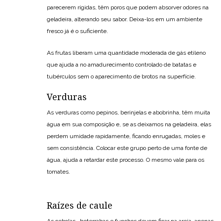
parecerem rígidas, têm poros que podem absorver odores na
geladeira, alterando seu sabor. Deixa-los em um ambiente
fresco já é o suficiente.
As frutas liberam uma quantidade moderada de gás etileno
que ajuda a no amadurecimento controlado de batatas e
tubérculos sem o aparecimento de brotos na superfície.
Verduras
As verduras como pepinos, berinjelas e abobrinha, têm muita
água em sua composição e, se as deixamos na geladeira, elas
perdem umidade rapidamente, ficando enrugadas, moles e
sem consistência. Colocar este grupo perto de uma fonte de
água, ajuda a retardar este processo. O mesmo vale para os
tomates.
Raízes de caule
As cebolas , beterrabas e funchos devem ficar na areia, apenas