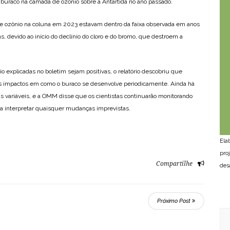
o buraco na camada de ozônio sobre a Antártida no ano passado.
is de ozônio na coluna em 2023 estavam dentro da faixa observada em anos
s, devido ao início do declínio do cloro e do bromo, que destroem a
explicadas no boletim sejam positivas, o relatório descobriu que
s impactos em como o buraco se desenvolve periodicamente. Ainda há
variáveis, e a OMM disse que os cientistas continuarão monitorando
a interpretar quaisquer mudanças imprevistas.
Ela
pro
Compartilhe
des
Próximo Post