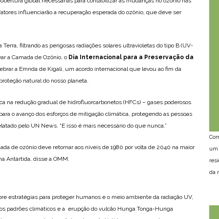
obertura global necessárias para contabilizar as mudanças no ozônio nas
 fatores influenciarão a recuperação esperada do ozônio, que deve ser
 Terra, filtrando as perigosas radiações solares ultravioletas do tipo B (UV-
rvar a Camada de Ozônio, o
Dia Internacional para a Preservação da
lebrar a Emnda de Kigali, um acordo internacional que levou ao fim da
proteção natural do nosso planeta.
oca na redução gradual de hidrofluorcarbonetos (HFCs) – gases poderosos
ara o avanço dos esforços de mitigação climática, protegendo as pessoas
relatado pelo UN News. “E isso é mais necessário do que nunca.”
Com
da de ozônio deve retornar aos níveis de 1980 por volta de 2040 na maior
um 
 na Antártida, disse a OMM.
res
da n
re estratégias para proteger humanos e o meio ambiente da radiação UV,
s padrões climáticos e a erupção do vulcão Hunga Tonga-Hunga