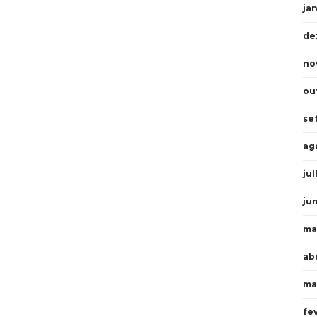
ja
de
no
ou
se
ag
ju
ju
ma
abr
ma
fe