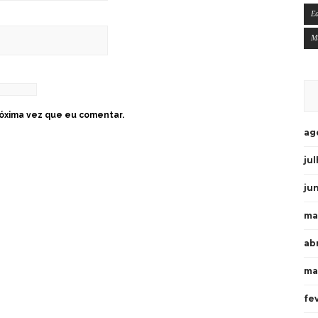
E
M
óxima vez que eu comentar.
ag
ju
ju
ma
ab
ma
fe