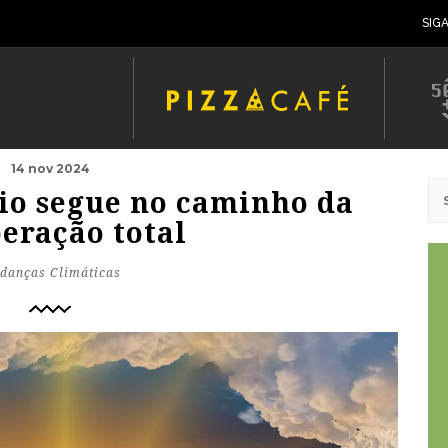
SIG
14 nov 2024
o segue no caminho da
eração total
danças Climáticas