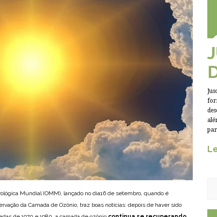
Jus
for
des
alé
par
Le
ológica Mundial (OMM), lançado no dia16 de setembro, quando é
servação da Camada de Ozônio, traz boas notícias: depois de haver sido
adas de 1970 e 1980, a camada de ozônio
continua se recuperando