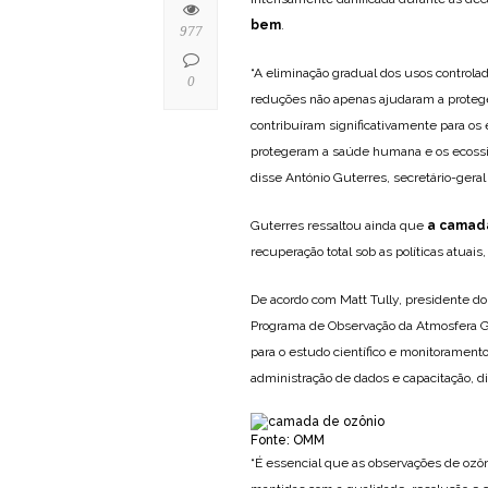
bem
.
977
“A eliminação gradual dos usos controla
0
reduções não apenas ajudaram a proteg
contribuíram significativamente para os 
protegeram a saúde humana e os ecossistem
disse António Guterres, secretário-gera
Guterres ressaltou ainda que
a camad
recuperação total sob as políticas atuai
De acordo com Matt Tully, presidente do
Programa de Observação da Atmosfera G
para o estudo científico e monitorament
administração de dados e capacitação, 
Fonte: OMM
“É essencial que as observações de ozôni