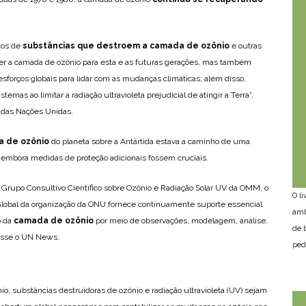
dos de
substâncias que destroem a camada de ozônio
e outras
er a camada de ozônio para esta e as futuras gerações, mas também
esforços globais para lidar com as mudanças climáticas; além disso,
as ao limitar a radiação ultravioleta prejudicial de atingir a Terra”,
l das Nações Unidas.
a de ozônio
do planeta sobre a Antártida estava a caminho de uma
s, embora medidas de proteção adicionais fossem cruciais.
 Grupo Consultivo Científico sobre Ozônio e Radiação Solar UV da OMM, o
O l
lobal da organização da ONU fornece continuamente suporte essencial
amb
o da
camada de ozônio
por meio de observações, modelagem, análise,
de 
disse o UN News.
ped
o, substâncias destruidoras de ozônio e radiação ultravioleta (UV) sejam