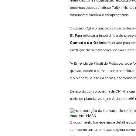
mantidas com a qualidade, resolução e c
próximas décadas”, disse Tully. “Muitos
totalmente medida e compreendida.”
O ozônio (O3) é o único gás que protege a
B). Para reforçar a importância de prese
Camada de Ozônio
foi criado para ce
produção de substâncias nocivas à esta 
“A Emenda de Kigali do Protocolo, que f
que aquecem o clima – pode contribuir p
e o planeta”, disse Guterres, conforme 
De acordo com o boletim da OMM, a cama
parte do planeta, 2045 no Ártico e 2066
Imagem: NASA
O documento fornece ainda detalhes sob
ao mesmo tempo em que explora como o