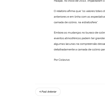
Ha’apai, no início de 2022, impactaram 
O relatório afirma que “os valores tota
anteriores e em linha com as expectativa
camada de ozônio, na estratosfera”.
Embora as mudanças no buraco de ozônio 
eventos atmosféricos podem ter grande
algumas lacunas na compreensão dessas 
detalhadamente a camada de ozônio par
Por Ciclovivo
Post Anterior