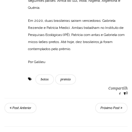
seguintes países: África do Sul, Índia, Nigéria, Argentina e
Quênia.
Em 2020, duas brasileiras saíram vencedoras: Gabriela
Rezende e Patrícia Medici. Ambas trabalham no Instituto de
Pesquisas Ecológicas (IPÊ), Patrícia com antas e Gabriela com
micos-leões-pretos. Até hoje, dez brasileiros já foram
contemplados pelo prêmio.
Por Galileu
botos
premio
Compartilh
e
Post Anterior
Próximo Post