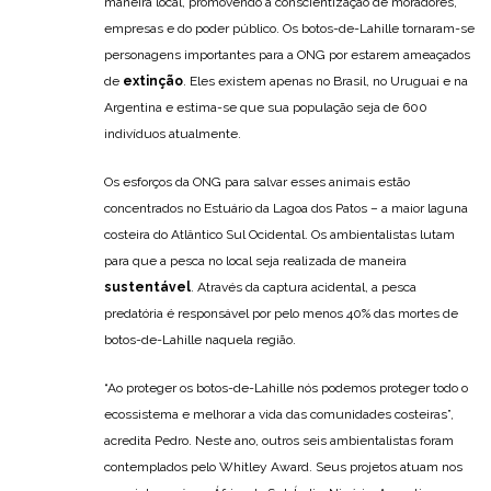
maneira local, promovendo a conscientização de moradores,
empresas e do poder público. Os botos-de-Lahille tornaram-se
personagens importantes para a ONG por estarem ameaçados
de
extinção
. Eles existem apenas no Brasil, no Uruguai e na
Argentina e estima-se que sua população seja de 600
indivíduos atualmente.
Os esforços da ONG para salvar esses animais estão
concentrados no Estuário da Lagoa dos Patos – a maior laguna
costeira do Atlântico Sul Ocidental. Os ambientalistas lutam
para que a pesca no local seja realizada de maneira
sustentável
. Através da captura acidental, a pesca
predatória é responsável por pelo menos 40% das mortes de
botos-de-Lahille naquela região.
“Ao proteger os botos-de-Lahille nós podemos proteger todo o
ecossistema e melhorar a vida das comunidades costeiras”,
acredita Pedro. Neste ano, outros seis ambientalistas foram
contemplados pelo Whitley Award. Seus projetos atuam nos