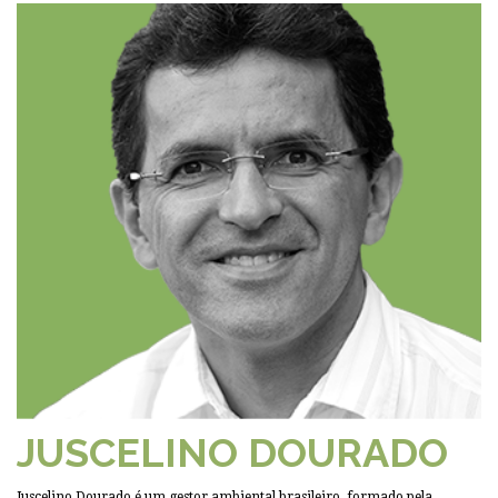
JUSCELINO DOURADO
Juscelino Dourado é um gestor ambiental brasileiro, formado pela