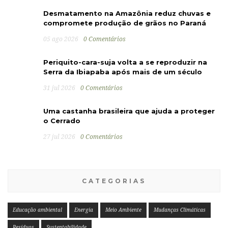
Desmatamento na Amazônia reduz chuvas e
compromete produção de grãos no Paraná
05 ago 2026
0 Comentários
Periquito-cara-suja volta a se reproduzir na
Serra da Ibiapaba após mais de um século
31 jul 2026
0 Comentários
Uma castanha brasileira que ajuda a proteger
o Cerrado
27 jul 2026
0 Comentários
CATEGORIAS
Educação ambiental
Energia
Meio Ambiente
Mudanças Climáticas
Resíduos
Sustentabilidade