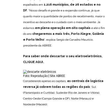
espalhados em
1.216 municípios, de 26 estados e no
DF
. “Nosso desafio é grande e a expansão continua, já que
quanto maior a quantidade de pontos de recebimento, maior o
incentivo ao descarte e o cuidado com o meio ambiente. Já
estamos
em plena operação em oito capitais
e até o fim
do ano
chegaremos a mais três, Porto Alegre, Goiânia
e Porto Velho
”, explica Sergio de Carvalho Mauricio,
presidente da ABREE.
Para saber onde descartar o seu eletroeletrônico,
CLIQUE AQUI
.
Foto: Reprodução | Site ABREE
Considerando apenas as capitais,
as centrais de logística
reversa já cobrem todas as regiões do país
: Sul
(Florianópolis e Curitiba), Sudeste (Rio de Janeiro e Vitória),
Centro-Oeste (Campo Grande e DF), Norte (Manaus) e
Nordeste (Maceió).